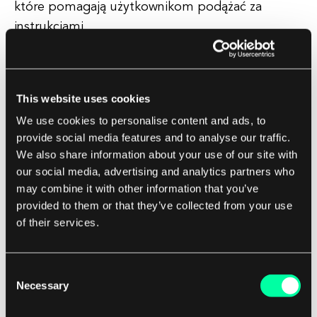
które pomagają użytkownikom podążać za
instrukcjami.
Mogą być dostępne w różnych formatach, takich
jak pisemne przewodniki, samouczki wideo,
This website uses cookies
webinaria lub interaktywne pokazy. Dzięki
We use cookies to personalise content and ads, to
śledzeniu samouczka opentofu, użytkownicy
provide social media features and to analyse our traffic.
szybko zapoznają się z funkcjami i możliwościami
We also share information about your use of our site with
oprogramowania, co pozwala im uprościć
our social media, advertising and analytics partners who
przepływ pracy, poprawić komunikację i
may combine it with other information that you’ve
współpracę w zespole oraz w końcu skuteczniej
provided to them or that they’ve collected from your use
of their services.
osiągać cele projektowe. Ogólnie rzecz biorąc,
samouczek opentofu stanowi cenne źródło dla
zarówno nowych, jak i doświadczonych
Consent
użytkowników, którzy chcą zwiększyć swoje
Necessary
Selection
umiejętności i biegłość w korzystaniu z aplikacji