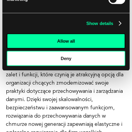
danych w chmurze nowej generacji zostały
zaprojektowane tak, aby bezproblemowo
integrować się z infrastrukturą lokalną, co ułatwia
Show details
organizacjom korzystanie z zalet obu środowisk.
Allow all
Podsumowanie
Podsumowując, rozwiązania do przechowywania
Deny
danych w chmurze nowej generacji oferują szereg
zalet i funkcji, które czynią je atrakcyjną opcją dla
organizacji chcących zmodernizować swoje
praktyki dotyczące przechowywania i zarządzania
danymi. Dzięki swojej skalowalności,
bezpieczeństwu i zaawansowanym funkcjom,
rozwiązania do przechowywania danych w
chmurze nowej generacji zapewniają elastyczne i