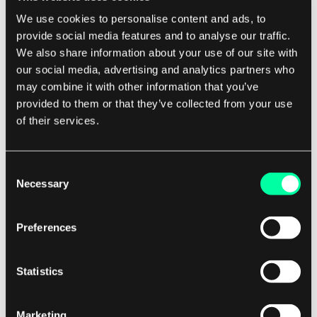
automatyczna kopia zapasowa danych i
We use cookies to personalise content and ads, to
przywracanie, które zapewnia, że dane są zawsze
provide social media features and to analyse our traffic.
dostępne i bezpieczne, nawet w przypadku
We also share information about your use of our site with
katastrofy. Dodatkowo wiele rozwiązań do
our social media, advertising and analytics partners who
przechowywania w chmurze oferuje
may combine it with other information that you’ve
provided to them or that they’ve collected from your use
zaawansowane narzędzia analityki danych, które
of their services.
pozwalają organizacjom uzyskiwać cenne
informacje z ich danych, pomagając im
podejmować lepsze decyzje biznesowe. Kolejną
Consent
Necessary
kluczową cechą rozwiązań do przechowywania
Selection
danych w chmurze nowej generacji jest wsparcie
dla środowisk chmurowych hybrydowych. Wiele
Preferences
organizacji przyjmuje obecnie podejście
hybrydowe, które polega na wykorzystaniu
Statistics
kombinacji lokalnych i chmurowych rozwiązań do
przechowywania. Rozwiązania do przechowywania
Marketing