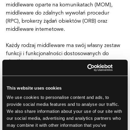
middleware oparte na komunikatach (MOM),
middleware do zdalnych wywołań procedur
(RPC), brokerzy żądań obiektów (ORB) oraz
middleware internetowe.
Każdy rodzaj middleware ma swój własny zestaw
funkcji i funkcjonalności dostosowanych do
określonych zastosowań.
Zalety korzystania z Middleware
This website uses cookies
Middleware oferuje kilka korzyści w rozwoju
We use cookies to personalise content and ads, to
oprogramowania, w tym poprawioną
provide social media features and to analyse our traffic.
interoperacyjność, skalowalność i elastyczność.
We also share information about your use of our site with
our social media, advertising and analytics partners who
Zapewniając ustandaryzowany interfejs do
may combine it with other information that you’ve