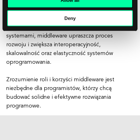
ułatwia komunikację i wymianę danych między
różnymi aplikacjami, systemami i bazami danych.
Deny
Abstrahując złożoności komunikacji między
systemami, middleware upraszcza proces
rozwoju i zwiększa interoperacyjność,
skalowalność oraz elastyczność systemów
oprogramowania.
Zrozumienie roli i korzyści middleware jest
niezbędne dla programistów, którzy chcą
budować solidne i efektywne rozwiązania
programowe.