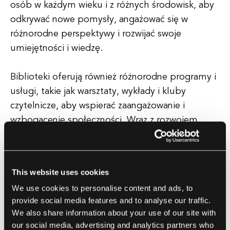
osób w każdym wieku i z różnych środowisk, aby
odkrywać nowe pomysły, angażować się w
różnorodne perspektywy i rozwijać swoje
umiejętności i wiedzę.
Biblioteki oferują również różnorodne programy i
usługi, takie jak warsztaty, wykłady i kluby
czytelnicze, aby wspierać zaangażowanie i
wzbogacenie społeczności. Wraz z rozwojem
technologii i internetu biblioteki ewoluowały, aby
sprostać zmieniającym się potrzebom swoich
użytkowników.
This website uses cookies
We use cookies to personalise content and ads, to
Wiele bibliotek teraz oferuje usługi cyfrowe, takie
provide social media features and to analyse our traffic.
jak katalogi online, wypożyczanie e-booków i
We also share information about your use of our site with
wirtualna pomoc w zakresie informacji, aby
our social media, advertising and analytics partners who