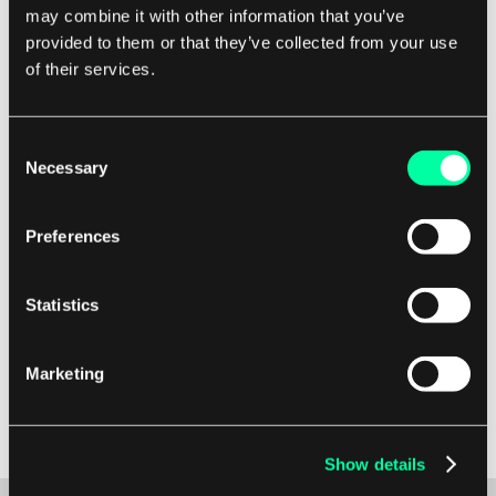
poprawić doświadczenia użytkowników i
may combine it with other information that you’ve
dostępność. Ogólnie rzecz biorąc, biblioteki są
provided to them or that they’ve collected from your use
of their services.
niezbędnymi instytucjami, które przyczyniają się
do intelektualnego i kulturalnego rozwoju
społeczeństwa.
Consent
Necessary
Selection
Stanowią one centra informacji, kreatywności i
innowacji, sprzyjając miłości do nauki i poczuciu
Preferences
wspólnoty wśród swoich użytkowników.
Statistics
Niezależnie od tego, czy jesteś studentem,
badaczem, czy po prostu ciekawą osobą,
Marketing
biblioteka jest cennym zasobem, który może
wzbogacić Twoje życie i poszerzyć Twoje
horyzonty.
Show details