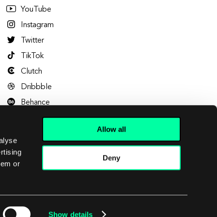
YouTube
Instagram
Twitter
TikTok
Clutch
Dribbble
Behance
Allow all
alyse
rtising
Deny
hem or
Let's talk
Show details