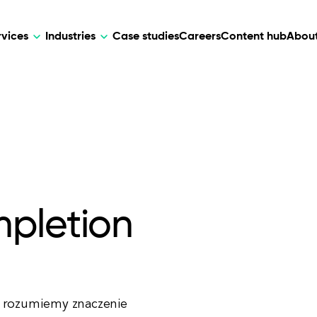
rvices
Industries
Case studies
Careers
Content hub
About
HR Tech
DEVELOPMENT
ARTIFICIAL 
lutions for patient care, data
AI-driven HR tech for automation, e
Web Development
AI Devel
elehealth.
experience, and business growth.
Mobile Development
Webflow Development
pletion
, rozumiemy znaczenie