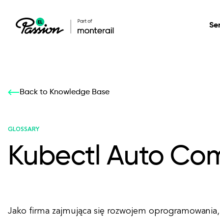
Se
Healthcare
Our services: build,
Our services: build,
DESIGN
Back to Knowledge Base
Secure, scalable so
transform, innovate
transform, innovate
Product Design
management, and t
your digital product
your digital product
GLOSSARY
Kubectl Auto Com
All services
Jako firma zajmująca się rozwojem oprogramowania