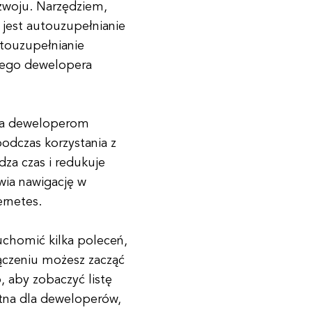
zwoju. Narzędziem,
jest autouzupełnianie
utouzupełnianie
żdego dewelopera
wia deweloperom
odczas korzystania z
dza czas i redukuje
twia nawigację w
rnetes.
uchomić kilka poleceń,
ączeniu możesz zacząć
, aby zobaczyć listę
atna dla deweloperów,