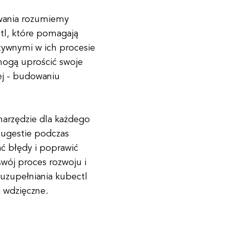
owania rozumiemy
ctl, które pomagają
tywnymi w ich procesie
 mogą uprościć swoje
iej - budowaniu
arzędzie dla każdego
sugestie podczas
ać błędy i poprawić
wój proces rozwoju i
ouzupełniania kubectl
i wdzięczne.