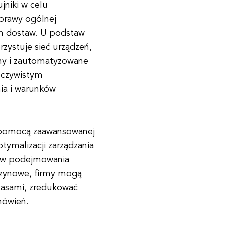
jniki w celu
oprawy ogólnej
em dostaw. U podstaw
zystuje sieć urządzeń,
ony i zautomatyzowane
zeczywistym
ia i warunków
a pomocą zaawansowanej
ptymalizacji zarządzania
sów podejmowania
azynowe, firmy mogą
pasami, zredukować
mówień.