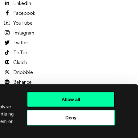
LinkedIn
Facebook
YouTube
Instagram
Twitter
TikTok
Clutch
Dribbble
Behance
Allow all
alyse
rtising
Deny
hem or