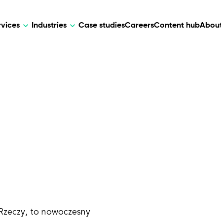
rvices
Industries
Case studies
Careers
Content hub
About
HR Tech
DEVELOPMENT
ARTIFICIAL 
lutions for patient care, data
AI-driven HR tech for automation, e
Web Development
AI Devel
elehealth.
experience, and business growth.
Mobile Development
Webflow Development
 Rzeczy, to nowoczesny