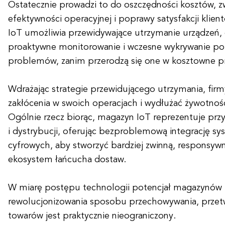
Ostatecznie prowadzi to do oszczędności kosztów, z
efektywności operacyjnej i poprawy satysfakcji kli
IoT umożliwia przewidywające utrzymanie urządzeń,
proaktywne monitorowanie i wczesne wykrywanie po
problemów, zanim przerodzą się one w kosztowne pr
Wdrażając strategie przewidującego utrzymania, fi
zakłócenia w swoich operacjach i wydłużać żywotno
Ogólnie rzecz biorąc, magazyn IoT reprezentuje pr
i dystrybucji, oferując bezproblemową integrację sy
cyfrowych, aby stworzyć bardziej zwinną, responsywną
ekosystem łańcucha dostaw.
W miarę postępu technologii potencjał magazynów 
rewolucjonizowania sposobu przechowywania, przetwa
towarów jest praktycznie nieograniczony.