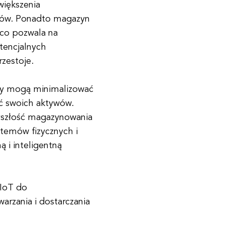
większenia
entów. Ponadto magazyn
 co pozwala na
tencjalnych
zestoje.
rmy mogą minimalizować
ść swoich aktywów.
zyszłość magazynowania
stemów fizycznych i
 i inteligentną
IoT do
rzania i dostarczania