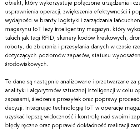
obiekt, który wykorzystuje połączone urządzenia i czu
usprawnienia operacji, zwiększenia efektywności i p
wydajności w branży logistyki i zarządzania łańcuch
magazynu IoT leży inteligentny magazyn, który wykor
takich jak tagi RFID, skanery kodów kreskowych, dr
roboty, do zbierania i przesyłania danych w czasie r
dotyczących poziomów zapasów, statusu wyposażen
środowiskowych.
Te dane są następnie analizowane i przetwarzane z
analityki i algorytmów sztucznej inteligencji w celu o
zapasami, śledzenia przesyłek oraz poprawy proce
decyzji. Integrując technologię IoT w operacje mag
uzyskać lepszą widoczność i kontrolę nad swoimi za
błędy ręczne oraz poprawić dokładność realizacji za