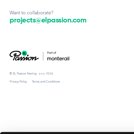
Want to collaborate?
projects@elpassion.com
© EL Passion Next sp. z o.o. 2026
Privacy Policy
Terms and Conditions