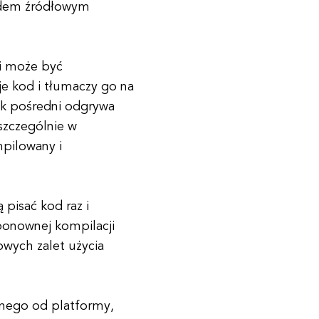
odem źródłowym
 i może być
je kod i tłumaczy go na
yk pośredni odgrywa
szczególnie w
pilowany i
pisać kod raz i
ponownej kompilacji
owych zalet użycia
żnego od platformy,