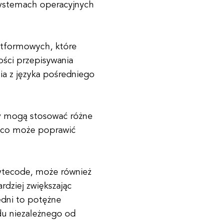
systemach operacyjnych
atformowych, które
ości przepisywania
nia z języka pośredniego
y mogą stosować różne
, co może poprawić
bytecode, może również
rdziej zwiększając
redni to potężne
du niezależnego od