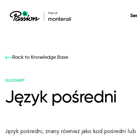
Se
Healthcare
Our services: build,
Our services: build,
DESIGN
Back to Knowledge Base
Secure, scalable so
transform, innovate
transform, innovate
Product Design
management, and t
your digital product
your digital product
GLOSSARY
Język pośredni
All services
Język pośredni, znany również jako kod pośredni lub