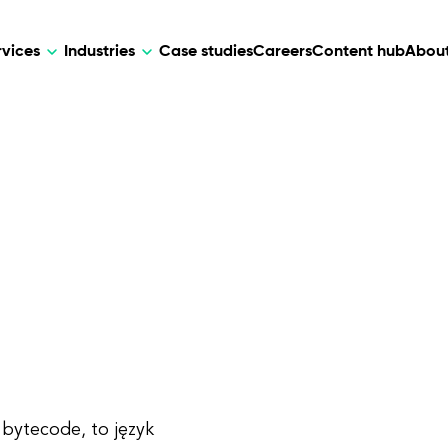
rvices
Industries
Case studies
Careers
Content hub
About
HR Tech
DEVELOPMENT
ARTIFICIAL 
lutions for patient care, data
AI-driven HR tech for automation, e
Web Development
AI Devel
elehealth.
experience, and business growth.
Mobile Development
Webflow Development
 bytecode, to język