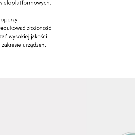
i wieloplatformowych.
loperzy
redukować złożoność
ać wysokiej jakości
 zakresie urządzeń.