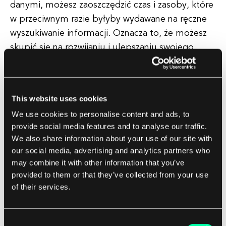
danymi, możesz zaoszczędzić czas i zasoby, które
w przeciwnym razie byłyby wydawane na ręczne
wyszukiwanie informacji. Oznacza to, że możesz
skupić się na rozwijaniu i ulepszaniu swojego
oprogramowania, zamiast grzebać w szczegółach
zarządzania danymi.
This website uses cookies
Dodatkowo, indexer może również poprawić
We use cookies to personalise content and ads, to
ogólne działanie Twojego oprogramowania,
provide social media features and to analyse our traffic.
optymalizując odzyskiwanie danych. Tworząc
We also share information about your use of our site with
indeks danych, indexer może szybko zlokalizować
our social media, advertising and analytics partners who
potrzebne informacje, skracając czas potrzebny
may combine it with other information that you’ve
na dostęp do danych. Może to prowadzić do
provided to them or that they’ve collected from your use
of their services.
szybszych czasów reakcji i bardziej płynnego
doświadczenia użytkownika, co jest kluczowe dla
sukcesu Twoich projektów oprogramowania.
Consent