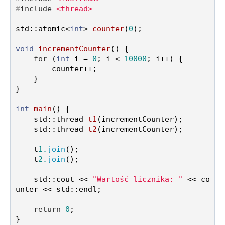
#
include
<thread>
std::atomic<
int
> 
counter
(
0
)
;

void
incrementCounter
()
{

for
 (
int
 i = 
0
; i < 
10000
; i++) {

        counter++;

    }

}

int
main
()
{

std::thread 
t1
(incrementCounter)
;

std::thread 
t2
(incrementCounter)
;

    t
1.
join
();

    t
2.
join
();

    std::cout << 
"Wartość licznika: "
 << co
unter << std::endl;

return
0
;
