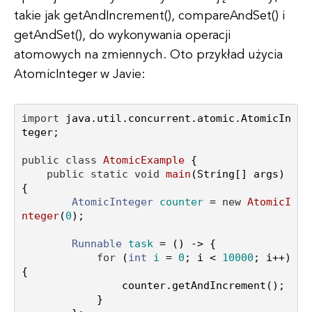
takie jak getAndIncrement(), compareAndSet() i
getAndSet(), do wykonywania operacji
atomowych na zmiennych. Oto przykład użycia
AtomicInteger w Javie:
import
 java.util.concurrent.atomic.AtomicIn
teger;

public
class
AtomicExample
 {

public
static
void
main
(String[] args)
{

AtomicInteger
counter
=
new
AtomicI
nteger
(
0
);

Runnable
task
=
 () -> {

for
 (
int
i
=
0
; i < 
10000
; i++) 
{

                counter.getAndIncrement();

            }
