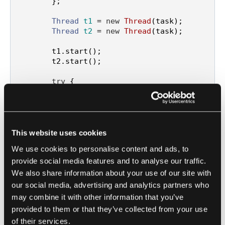
        };

Thread
t1
=
new
Thread
(task);

Thread
t2
=
new
Thread
(task);

        t1.start();

        t2.start();

try
 {

            t1.join();

            t2.join();

        } 
catch
 (InterruptedException e) {

            e.printStackTrace();

        }

This website uses cookies
We use cookies to personalise content and ads, to
        System.out.println(
"Wartość licznik
provide social media features and to analyse our traffic.
a: "
 + counter.get());

    }

We also share information about your use of our site with
our social media, advertising and analytics partners who
may combine it with other information that you’ve
provided to them or that they’ve collected from your use
W tym przykładzie Javy używana jest klasa
of their services.