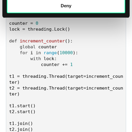
Deny
import
 threading

counter = 
0
lock = threading.Lock()

def
increment_counter
():

global
 counter

for
 i 
in
range
(
10000
):

with
 lock:

            counter += 
1
t1 = threading.Thread(target=increment_coun
ter)

t2 = threading.Thread(target=increment_coun
ter)

t1.start()

t2.start()

t1.join()

t2.join()
