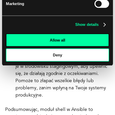
powłoki do wykorzystania w kolejnych
Marketing
zadaniach, możesz użyć słowa kluczowego
register
, aby przechować wyjście w
zmiennej. Może to być przydatne w
Show details
zadaniach, które wymagają wyjścia polecenia
powłoki jako wejścia.
Allow all
Testuj swoje playbooki:
Zanim uruchomisz
swoje playbooki w środowisku
Deny
produkcyjnym, upewnij się, że przetestujesz
je w środowisku stagingowym, aby upewnić
się, że działają zgodnie z oczekiwaniami.
Pomoże to złapać wszelkie błędy lub
problemy, zanim wpłyną na Twoje systemy
produkcyjne.
Podsumowując, moduł shell w Ansible to