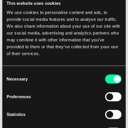
uruchamiania poleceń powłoki, generalnie
This website uses cookies
lepiej jest używać wbudowanych modułów
We use cookies to personalise content and ads, to
Ansible, gdy tylko jest to możliwe. Te
provide social media features and to analyse our traffic.
moduły są zaprojektowane tak, aby były
We also share information about your use of our site with
our social media, advertising and analytics partners who
idempotentne i są bardziej niezawodne niż
may combine it with other information that you’ve
polecenia powłoki.
provided to them or that they’ve collected from your use
Uważaj na cudzysłowy:
Podczas pisania
of their services.
poleceń powłoki w playbookach Ansible
upewnij się, że prawidłowo cytujesz wszelkie
Consent
zmienne lub znaki specjalne, aby zapobiec
Necessary
Selection
nieoczekiwanemu zachowaniu. Dobrym
zwyczajem jest także stosowanie filtru
Preferences
quote
, aby upewnić się, że zmienne są
prawidłowo escaped.
Użyj rejestru, aby uchwycić wyjście:
Jeśli
Statistics
potrzebujesz uchwycić wyjście polecenia