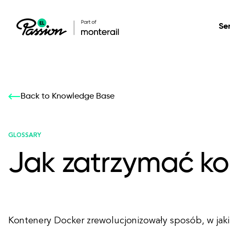
Se
Healthcare
Our services: build,
Our services: build,
DESIGN
Back to Knowledge Base
Secure, scalable so
transform, innovate
transform, innovate
Product Design
management, and t
your digital product
your digital product
GLOSSARY
Jak zatrzymać ko
All services
Kontenery Docker zrewolucjonizowały sposób, w jaki