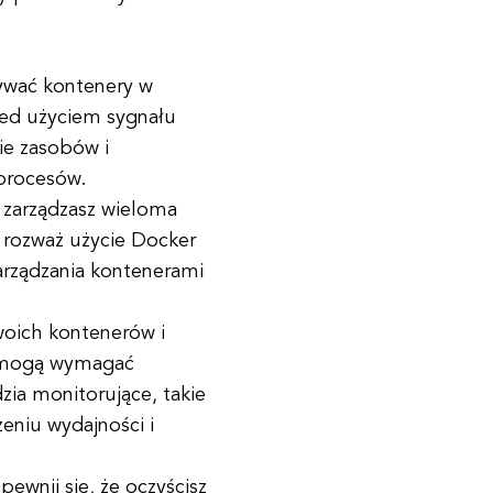
mywać kontenery w
ed użyciem sygnału
ie zasobów i
 procesów.
 zarządzasz wieloma
 rozważ użycie Docker
rządzania kontenerami
woich kontenerów i
e mogą wymagać
ia monitorujące, takie
eniu wydajności i
ewnij się, że oczyścisz