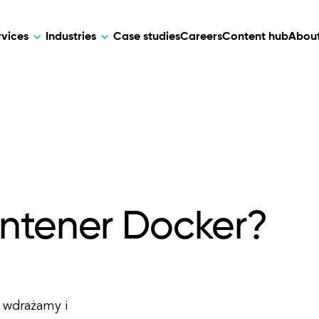
rvices
Industries
Case studies
Careers
Content hub
About
HR Tech
DEVELOPMENT
ARTIFICIAL 
lutions for patient care, data
AI-driven HR tech for automation, e
Web Development
AI Devel
elehealth.
experience, and business growth.
Mobile Development
Webflow Development
ntener Docker?
 wdrażamy i