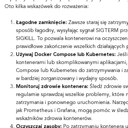
Oto kilka wskazówek do rozważenia:
Łagodne zamknięcie:
Zawsze staraj się zatrzy
sposób łagodny, wysyłając sygnał SIGTERM prz
SIGKILL. To pozwala kontenerowi na oczyszczen
prawidłowe zakończenie wszelkich działających
Używaj Docker Compose lub Kubernetes:
Jeśli
kontenerami lub skomplikowanymi aplikacjami,
Compose lub Kubernetes do zatrzymywania i za
w bardziej zorganizowany i wydajny sposób.
Monitoruj zdrowie kontenera:
Śledź zdrowie s
regularnie sprawdzaj wszelkie problemy, któr
zatrzymania i ponownego uruchomienia. Narzędz
jak Prometheus i Grafana, mogą pomóc w śledz
wskaźników zdrowia kontenerów.
Oczyszczaj zasoby:
Po zatrzymaniu kontenera up