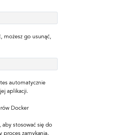
ać, możesz go usunąć,
etes automatycznie
 aplikacji.
erów Docker
, aby stosować się do
ny proces zamykania.