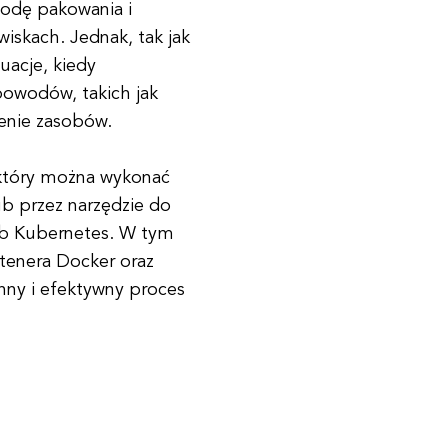
todę pakowania i
skach. Jednak, tak jak
uacje, kiedy
powodów, takich jak
enie zasobów.
 który można wykonać
ub przez narzędzie do
ub Kubernetes. W tym
tenera Docker oraz
nny i efektywny proces