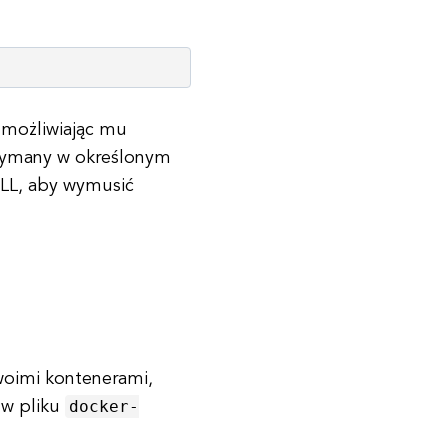
umożliwiając mu
trzymany w określonym
ILL, aby wymusić
woimi kontenerami,
docker-
 w pliku