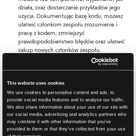
działa, oraz dostarczanie przykładów jego
użycia. Dokumentując bazę kodu, możesz
ułatwić członkom zespołu zrozumienie i
pracę z kodem, zmniejszyć
prawdopodobieństwo błędów oraz ułatwić
zakup nowych członków zespołu.
Automatyzuj testowanie i wdrażanie:
Automatyzacja testowania i wdrażania może
pomóc w zapewnieniu stabilności i
This website uses cookies
niezawodności bazy kodu. Ustawiając
We use cookies to personalise content and ads, to
automatyczne testy, możesz wcześnie
provide social media features and to analyse our traffic.
wychwytywać błędy, zapobiegać regresjom
We also share information about your use of our site with
oraz zapewnić, że nowy kod spełnia
our social media, advertising and analytics partners who
wymagane standardy jakości. Automatyzacja
may combine it with other information that you’ve
wdrażania może również uprościć proces
provided to them or that they’ve collected from your use
wydawania aktualizacji aplikacji, zmniejszając