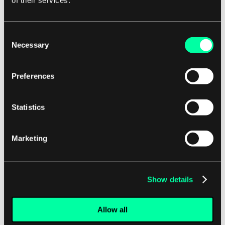
of their services.
ryzyko błędów ludzkich i przyspieszając cykl
wydania.
Consent
Regularnie przeglądaj i refaktoryzuj bazę
Necessary
Selection
kodu:
Bazy kodu mogą szybko stać się
nieaktualne i chaotyczne, jeśli nie są
Preferences
regularnie przeglądane i refaktoryzowane.
Okresowo przeglądając bazę kodu, możesz
Statistics
zidentyfikować obszary wymagające
poprawy, usuwać zbędny kod i rozwiązywać
Marketing
zadłużenie techniczne. Refaktoryzacja bazy
kodu może poprawić jej możliwość
utrzymania, wydajność i skalowalność, co
Show details
ułatwi dodawanie nowych funkcji i
naprawianie błędów w przyszłości.
Allow all
Wspieraj kulturę współpracy i komunikacji:
Skuteczne zarządzanie bazą kodu wymaga