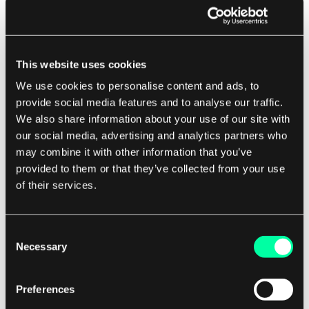
zachowania, takie jak nieautoryzowane próby
dostępu czy wyciek danych, oraz
podejmować natychmiastowe działania w
celu złagodzenia zagrożenia. To może
This website uses cookies
pomóc organizacjom w zapobieganiu
We use cookies to personalise content and ads, to
naruszeniom danych i minimalizacji wpływu
provide social media features and to analyse our traffic.
incydentów związanych z bezpieczeństwem.
We also share information about your use of our site with
our social media, advertising and analytics partners who
Segmentuj sieć:
Segmentacja sieci jest
may combine it with other information that you’ve
kluczowym elementem architektury zero-
provided to them or that they’ve collected from your use
trust, ponieważ pomaga organizacjom
of their services.
tworzyć bezpieczne strefy w sieci, które
ograniczają rozprzestrzenianie się zagrożeń.
Consent
Segmentując sieć na mniejsze, izolowane
Necessary
Selection
segmenty, organizacje mogą kontrolować
incydenty bezpieczeństwa i zapobiegać
Preferences
ruchowi lateralnemu atakujących w sieci. To