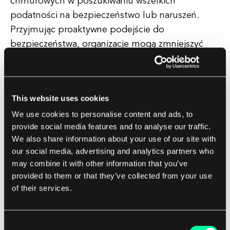
chmurowych w poszukiwaniu wszelkich
podatności na bezpieczeństwo lub naruszeń.
Przyjmując proaktywne podejście do
bezpieczeństwa, organizacje mogą zmniejszyć
ryzyko braku zgodności i złagodzić potencjalne
zagrożenia bezpieczeństwa.
This website uses cookies
Co więcej, organizacje powinny również rozważyć
We use cookies to personalise content and ads, to
wdrożenie zautomatyzowanych narzędzi do
provide social media features and to analyse our traffic.
monitorowania i raportowania zgodności, aby
We also share information about your use of our site with
uprościć proces zgodności i zapewnić ciągłą
our social media, advertising and analytics partners who
zgodność we wszystkich środowiskach
may combine it with other information that you’ve
chmurowych. Narzędzia te mogą pomóc
provided to them or that they’ve collected from your use
organizacjom w śledzeniu i monitorowaniu stanu
of their services.
zgodności w czasie rzeczywistym, generowaniu
raportów dotyczących zgodności i
Consent