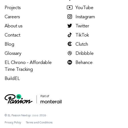
Projects
YouTube
Careers
Instagram
About us
Twitter
Contact
TikTok
Blog
Clutch
Glossary
Dribbble
EL Chrono - Affordable
Behance
Time Tracking
BuildEL
© EL Passion Next sp. z o.o. 2026
Privacy Policy
Terms and Conditions