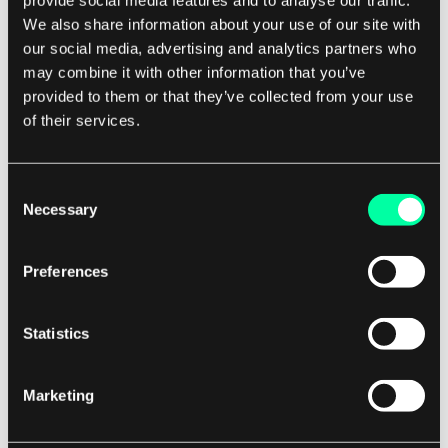
provide social media features and to analyse our traffic.
"/path/to/file", do katalogu
We also share information about your use of our site with
"/home/user/documents" na swojej lokalnej
our social media, advertising and analytics partners who
maszynie, użyjesz następującego polecenia:
may combine it with other information that you’ve
provided to them or that they’ve collected from your use
kubectl cp my-pod:/path/to/file/example.txt
of their services.
/home/user/documents Po wykonaniu tego
polecenia plik "example.txt" zostanie
skopiowany z poda na Twoją lokalną maszynę, co
Consent
Necessary
pozwoli Ci uzyskać dostęp do pliku i pracować z
Selection
nim lokalnie. Kopiowanie plików z podów na
lokalne maszyny jest powszechnym zadaniem w
Preferences
rozwoju i operacjach Kubernetes, a zrozumienie,
jak skutecznie używać polecenia kubectl cp,
Statistics
może pomóc w usprawnieniu przepływów pracy i
zwiększeniu wydajności.
Marketing
Postępując zgodnie z powyższymi krokami,