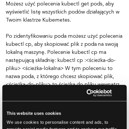
Możesz użyć polecenia kubectl get pods, aby
wyświetlić listę wszystkich podów działających w
Twoim klastrze Kubernetes.
Po zidentyfikowaniu poda możesz użyć polecenia
kubectl cp, aby skopiować plik z poda na swoją
lokalną maszynę. Polecenie kubectl cp ma
następującą składnię: kubectl cp
:<ścieżka-do-
pliku> <ścieżka-lokalna> W tym poleceniu
to
nazwa poda, z którego chcesz skopiować plik,
<ścieżka-do-pliku> to ścieżka do pliku wewnątrz
poda, a <ścieżka-lokalna> to ścieżka na Twojej
lokalnej maszynie, gdzie chcesz zapisać
skopiowany plik. Na przykład, jeśli chcesz
This website uses cookies
skopiować plik o nazwie "example.txt" z poda o
We use cookies to personalise content and ads, to
nazwie "my-pod", znajdującego się w