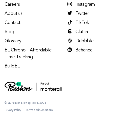
Careers
Instagram
About us
Twitter
Contact
TikTok
Blog
Clutch
Glossary
Dribbble
EL Chrono - Affordable
Behance
Time Tracking
BuildEL
© EL Passion Next sp. z o.o. 2026
Privacy Policy
Terms and Conditions