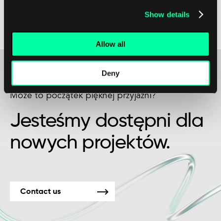
możesz łatwo kopiować pliki z podów na lokalne
Show details
maszyny i uzyskiwać dostęp do niezbędnych
zasobów dla swoich projektów.
Allow all
Deny
Może to początek pięknej przyjaźni?
Jesteśmy dostępni dla
nowych projektów.
Contact us