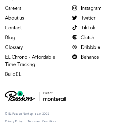
Careers
Instagram
About us
Twitter
Contact
TikTok
Blog
Clutch
Glossary
Dribbble
EL Chrono - Affordable
Behance
Time Tracking
BuildEL
© EL Passion Next sp. z o.o. 2026
Privacy Policy
Terms and Conditions