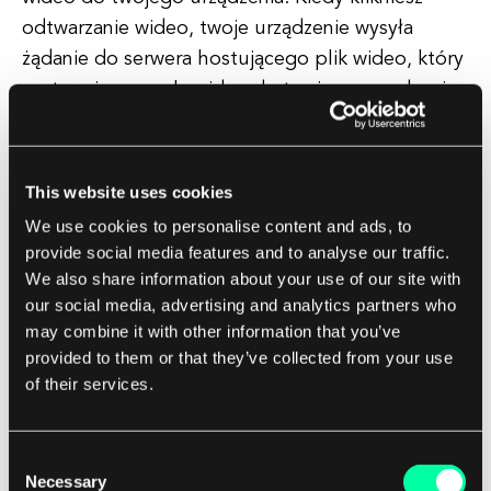
odtwarzanie wideo, twoje urządzenie wysyła
żądanie do serwera hostującego plik wideo, który
następnie przesyła wideo do twojego urządzenia
przez CDN. CDN to sieć serwerów
rozmieszczonych na całym świecie, które
pomagają dystrybuować treści wideo bliżej
This website uses cookies
użytkownika końcowego, zmniejszając opóźnienia
We use cookies to personalise content and ads, to
i poprawiając jakość odtwarzania.
provide social media features and to analyse our traffic.
We also share information about your use of our site with
Jako software house rozumiemy znaczenie
our social media, advertising and analytics partners who
may combine it with other information that you’ve
dostarczania wysokiej jakości doświadczeń
provided to them or that they’ve collected from your use
związanych z wideo online naszym klientom i ich
of their services.
klientom. Nasz zespół ekspertów specjalizuje się
w kodowaniu wideo, przesyłaniu strumieniowym i
rozwiązaniach dostarczania, które zapewniają
Consent
Necessary
Selection
płynne odtwarzanie na wszystkich urządzeniach i