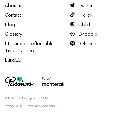
About us
Twitter
Contact
TikTok
Blog
Clutch
Glossary
Dribbble
EL Chrono - Affordable
Behance
Time Tracking
BuildEL
© EL Passion Next sp. z o.o. 2026
Privacy Policy
Terms and Conditions