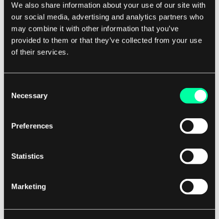
We also share information about your use of our site with
operacyjnej. Na przykład algorytmy zasilane AI
our social media, advertising and analytics partners who
mogą analizować dane historyczne w celu
may combine it with other information that you’ve
przewidywania wzorców przepływu gotówki i
provided to them or that they’ve collected from your use
optymalizacji zarządzania płynnością. Pomaga to
of their services.
bankom lepiej zarządzać swoimi aktywami i
zobowiązaniami, redukując ryzyko niedoborów
Consent
lub nadmiarów płynności.
Necessary
Selection
Co więcej, AI jest wykorzystywana do
Preferences
automatyzacji zadań w biurze, takich jak
wprowadzanie danych i przetwarzanie
Statistics
dokumentów. Dzięki technologii rozpoznawania
znaków optycznych (OCR), AI może wydobywać
istotne informacje z dokumentów, takich jak
Marketing
wnioski o kredyty czy sprawozdania finansowe, i
wprowadzać je bezpośrednio do systemów