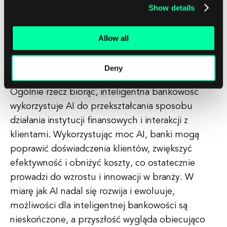
bankowych. Zmniejsza to nie tylko ryzyko błędów
Show details
i opóźnień związanych z ręcznym wprowadzaniem
danych, ale także uwalnia pracowników do
Allow all
skoncentrowania się na bardziej strategicznych
zadaniach.
Deny
Ogólnie rzecz biorąc, inteligentna bankowość
wykorzystuje AI do przekształcania sposobu
działania instytucji finansowych i interakcji z
klientami. Wykorzystując moc AI, banki mogą
poprawić doświadczenia klientów, zwiększyć
efektywność i obniżyć koszty, co ostatecznie
prowadzi do wzrostu i innowacji w branży. W
miarę jak AI nadal się rozwija i ewoluuje,
możliwości dla inteligentnej bankowości są
nieskończone, a przyszłość wygląda obiecująco