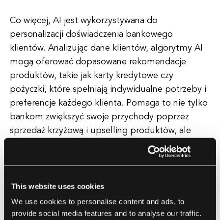
Co więcej, AI jest wykorzystywana do
personalizacji doświadczenia bankowego
klientów. Analizując dane klientów, algorytmy AI
mogą oferować dopasowane rekomendacje
produktów, takie jak karty kredytowe czy
pożyczki, które spełniają indywidualne potrzeby i
preferencje każdego klienta. Pomaga to nie tylko
bankom zwiększyć swoje przychody poprzez
sprzedaż krzyżową i upselling produktów, ale
także wzbogaca doświadczenie klienta, oferując
odpowiednie i terminowe oferty.
Oprócz aplikacji skierowanych do klientów, AI jest
This website uses cookies
także wykorzystywana do usprawnienia procesów
We use cookies to personalise content and ads, to
wewnętrznych i poprawy efektywności
provide social media features and to analyse our traffic.