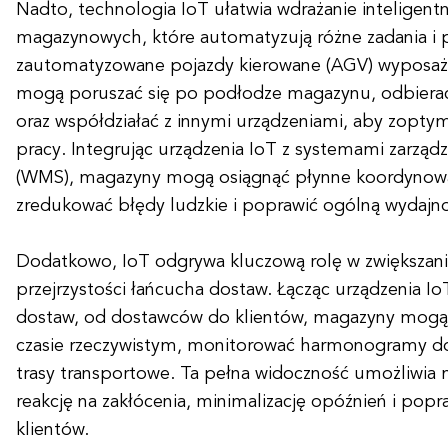
Nadto, technologia IoT ułatwia wdrażanie inteligen
magazynowych, które automatyzują różne zadania i p
zautomatyzowane pojazdy kierowane (AGV) wyposażo
mogą poruszać się po podłodze magazynu, odbierać 
oraz współdziałać z innymi urządzeniami, aby zopty
pracy. Integrując urządzenia IoT z systemami zarzą
(WMS), magazyny mogą osiągnąć płynne koordynowan
zredukować błędy ludzkie i poprawić ogólną wydajno
Dodatkowo, IoT odgrywa kluczową rolę w zwiększani
przejrzystości łańcucha dostaw. Łącząc urządzenia I
dostaw, od dostawców do klientów, magazyny mogą ś
czasie rzeczywistym, monitorować harmonogramy d
trasy transportowe. Ta pełna widoczność umożliwi
reakcję na zakłócenia, minimalizację opóźnień i popra
klientów.