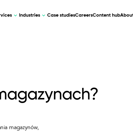
rvices
Industries
Case studies
Careers
Content hub
About
HR Tech
DEVELOPMENT
ARTIFICIAL 
lutions for patient care, data
AI-driven HR tech for automation, e
Web Development
AI Devel
elehealth.
experience, and business growth.
Mobile Development
Webflow Development
w magazynach?
łania magazynów,