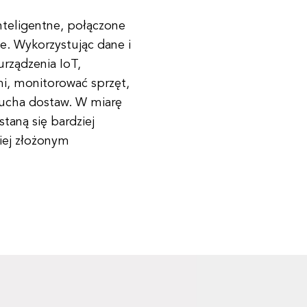
nteligentne, połączone
ie. Wykorzystując dane i
urządzenia IoT,
, monitorować sprzęt,
cucha dostaw. W miarę
taną się bardziej
iej złożonym