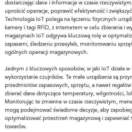
dostarczając dane i informacje w czasie rzeczywisty
uprościć operacje, poprawić efektywność i zwiększy
Technologia IoT polega na łączeniu fizycznych urządze
kamery i tagi RFID, z internetem w celu zbierania i
magazynach IoT odgrywa kluczową rolę w optymaliza
zapasami, śledzeniu przesyłek, monitorowaniu sprzę
ogólnych operacji magazynowych.
Jednym z kluczowych sposobów, w jaki IoT działa w
wykorzystanie czujników. Te małe urządzenia są pr
przedmiotów zapasowych, sprzętu, a nawet regałów
zbierać dane dotyczące temperatury, wilgotności, loka
Monitorując te zmienne w czasie rzeczywistym, me
mogą podejmować świadome decyzje, aby zapobiega
optymalizować przestrzeń magazynową i zapewniać
towarów.