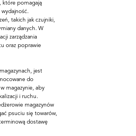
m, które pomagają
ć wydajność.
ń, takich jak czujniki,
 wymiany danych. W
cji zarządzania
tu oraz poprawie
 magazynach, jest
zymocowane do
 w magazynie, aby
lizacji i ruchu.
nedżerowie magazynów
ć psuciu się towarów,
 terminową dostawę