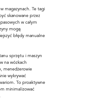
 w magazynach. Te tagi
 być skanowane przez
zapasowych w całym
azyny mogą
iejszyć błędy manualne
anu sprzętu i maszyn
ków na wózkach
ie, menedżerowie
śnie wykrywać
wariom. To proaktywne
om minimalizować
.