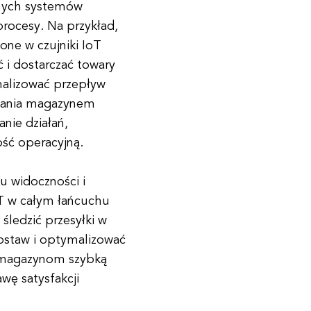
tnych systemów
rocesy. Na przykład,
ne w czujniki IoT
i dostarczać towary
malizować przepływ
dzania magazynem
ie działań,
ść operacyjną.
u widoczności i
oT w całym łańcuchu
ledzić przesyłki w
ostaw i optymalizować
a magazynom szybką
wę satysfakcji