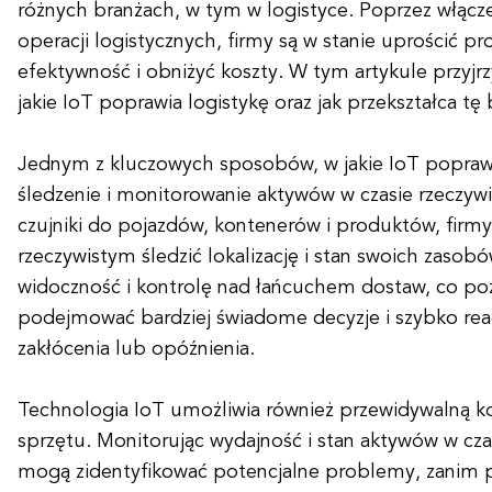
różnych branżach, w tym w logistyce. Poprzez włącze
operacji logistycznych, firmy są w stanie uprościć pr
efektywność i obniżyć koszty. W tym artykule przyj
jakie IoT poprawia logistykę oraz jak przekształca tę 
Jednym z kluczowych sposobów, w jakie IoT poprawia
śledzenie i monitorowanie aktywów w czasie rzeczywi
czujniki do pojazdów, kontenerów i produktów, firm
rzeczywistym śledzić lokalizację i stan swoich zasob
widoczność i kontrolę nad łańcuchem dostaw, co p
podejmować bardziej świadome decyzje i szybko rea
zakłócenia lub opóźnienia.
Technologia IoT umożliwia również przewidywalną k
sprzętu. Monitorując wydajność i stan aktywów w cza
mogą zidentyfikować potencjalne problemy, zanim p