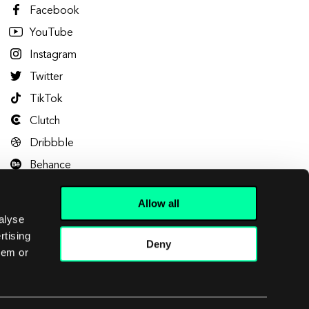
Facebook
YouTube
Instagram
Twitter
TikTok
Clutch
Dribbble
Behance
Allow all
alyse
rtising
Deny
hem or