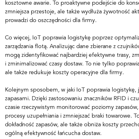
kosztowne awarie. To proaktywne podejście do konser
zmniejsza przestoje, ale także wydłuża żywotność ak
prowadzi do oszczędności dla firmy.
Co więcej, IoT poprawia logistykę poprzez optymaliz
zarządzania flotą. Analizując dane zbierane z czujnikó
mogą zidentyfikować najbardziej efektywne trasy, zm
i zminimalizować czasy dostaw. To nie tylko poprawia
ale także redukuje koszty operacyjne dla firmy.
Kolejnym sposobem, w jaki IoT poprawia logistykę, j
zapasami. Dzięki zastosowaniu znaczników RFID i cz
czasie rzeczywistym monitorować poziomy zapasów
procesy uzupełniania i zmniejszać braki towarowe. T
dokładność zapasów, ale także obniża koszty przech
ogólną efektywność łańcucha dostaw.