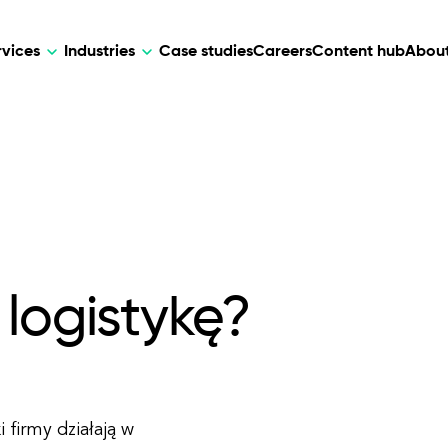
rvices
Industries
Case studies
Careers
Content hub
About
HR Tech
DEVELOPMENT
ARTIFICIAL 
lutions for patient care, data
AI-driven HR tech for automation, e
Web Development
AI Devel
elehealth.
experience, and business growth.
Mobile Development
Webflow Development
logistykę?
 firmy działają w