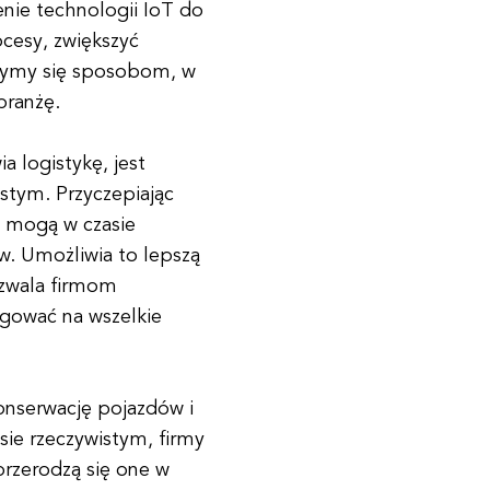
nie technologii IoT do
ocesy, zwiększyć
rzymy się sposobom, w
branżę.
 logistykę, jest
stym. Przyczepiając
y mogą w czasie
ów. Umożliwia to lepszą
ozwala firmom
gować na wszelkie
onserwację pojazdów i
sie rzeczywistym, firmy
rzerodzą się one w