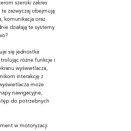
erom szeroki zakres
y te zazwyczaj obejmują
ja, komunikacja oraz
nie działają te systemy
owo?
je się jednostka
trolując różne funkcje i
ekranu wyświetlacza,
nikom interakcję z
 wyświetlacza może
 mapy nawigacyjne,
dostęp do potrzebnych
ment w motoryzacji