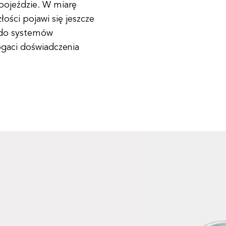
pojeździe. W miarę
ości pojawi się jeszcze
h do systemów
ogaci doświadczenia