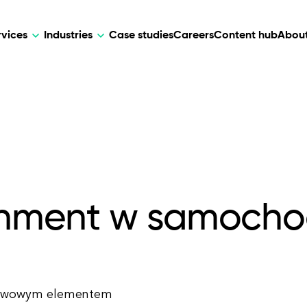
rvices
Industries
Case studies
Careers
Content hub
About
HR Tech
DEVELOPMENT
ARTIFICIAL 
lutions for patient care, data
AI-driven HR tech for automation, e
Web Development
AI Devel
elehealth.
experience, and business growth.
Mobile Development
Webflow Development
tainment w samoch
dstawowym elementem