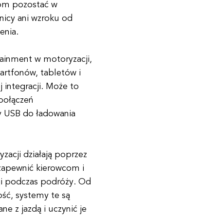
com pozostać w
nicy ani wzroku od
enia.
ainment w motoryzacji,
rtfonów, tabletów i
integracji. Może to
połączeń
y USB do ładowania
zacji działają poprzez
 zapewnić kierowcom i
cji podczas podróży. Od
ość, systemy te są
e z jazdą i uczynić je