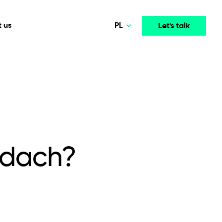
PL
 us
Let's talk
Norsk
Deutsch
Media & Entertainment
INTELLIGENCE
COOPERATION MODELS
English
mployee
High-performance streaming and media platforms
opment
Agile Project Management
that drive engagement.
Polski
odach?