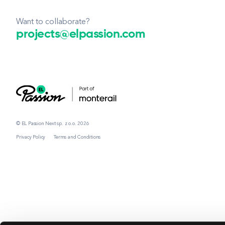
Want to collaborate?
projects@elpassion.com
© EL Passion Next sp. z o.o. 2026
Privacy Policy
Terms and Conditions