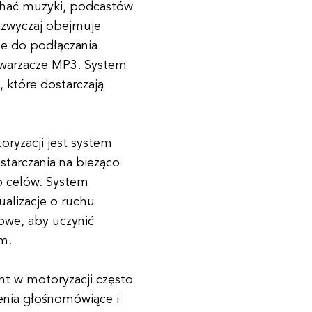
chać muzyki, podcastów
zazwyczaj obejmuje
ze do podłączania
dtwarzacze MP3. System
 które dostarczają
ryzacji jest system
starczania na bieżąco
 celów. System
ualizacje o ruchu
owe, aby uczynić
m.
nt w motoryzacji często
zenia głośnomówiące i