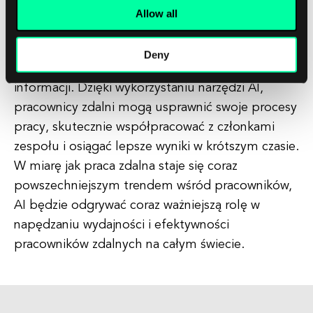
Podsumowując, AI znacząco zwiększyła wydajność
Allow all
pracy zdalnej poprzez automatyzację rutynowych
zadań, organizowanie procesów pracy,
Deny
analizowanie danych i dostarczanie cennych
informacji. Dzięki wykorzystaniu narzędzi AI,
pracownicy zdalni mogą usprawnić swoje procesy
pracy, skutecznie współpracować z członkami
zespołu i osiągać lepsze wyniki w krótszym czasie.
W miarę jak praca zdalna staje się coraz
powszechniejszym trendem wśród pracowników,
AI będzie odgrywać coraz ważniejszą rolę w
napędzaniu wydajności i efektywności
pracowników zdalnych na całym świecie.