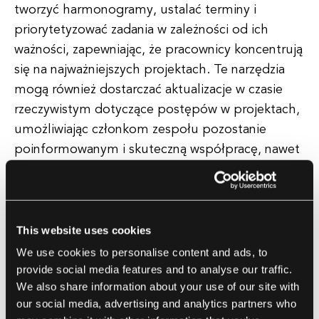
tworzyć harmonogramy, ustalać terminy i
priorytetyzować zadania w zależności od ich
ważności, zapewniając, że pracownicy koncentrują
się na najważniejszych projektach. Te narzędzia
mogą również dostarczać aktualizacje w czasie
rzeczywistym dotyczące postępów w projektach,
umożliwiając członkom zespołu pozostanie
poinformowanym i skuteczną współpracę, nawet
podczas pracy zdalnej.
Ponadto, AI może zwiększyć wydajność pracy
zdalnej, analizując dane i dostarczając cennych
This website uses cookies
informacji. Algorytmy AI mogą szybko i
We use cookies to personalise content and ads, to
dokładnie przetwarzać duże ilości danych,
provide social media features and to analyse our traffic.
We also share information about your use of our site with
identyfikując wzorce, trendy i możliwości, które
our social media, advertising and analytics partners who
mogą być niewidoczne dla ludzkiego oka. Dzięki