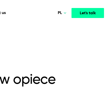
PL
 us
Let's talk
Norsk
Deutsch
Media & Entertainment
INTELLIGENCE
COOPERATION MODELS
English
mployee
High-performance streaming and media platforms
opment
Agile Project Management
that drive engagement.
Polski
 w opiece