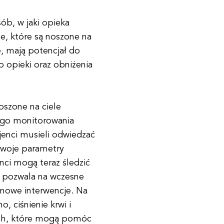
ób, w jaki opieka
te, które są noszone na
, mają potencjał do
 opieki oraz obniżenia
oszone na ciele
łego monitorowania
enci musieli odwiedzać
swoje parametry
ci mogą teraz śledzić
o pozwala na wczesne
nowe interwencje. Na
 ciśnienie krwi i
ych, które mogą pomóc