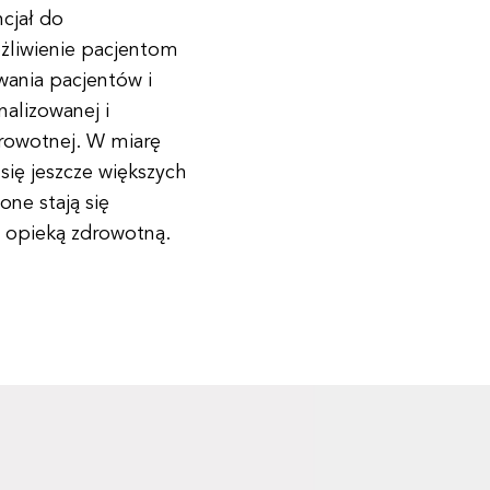
cjał do
żliwienie pacjentom
ania pacjentów i
nalizowanej i
drowotnej. W miarę
ię jeszcze większych
one stają się
u opieką zdrowotną.