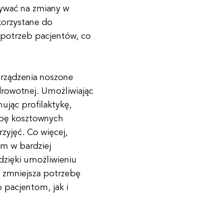
zywać na zmiany w
korzystane do
potrzeb pacjentów, co
rządzenia noszone
rowotnej. Umożliwiając
jąc profilaktykę,
ebę kosztownych
przyjęć. Co więcej,
m w bardziej
dzięki umożliwieniu
o zmniejsza potrzebę
o pacjentom, jak i