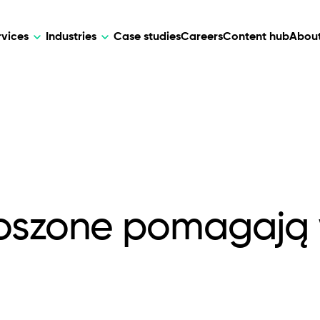
rvices
Industries
Case studies
Careers
Content hub
About
HR Tech
DEVELOPMENT
ARTIFICIAL 
lutions for patient care, data
AI-driven HR tech for automation, e
Web Development
AI Devel
elehealth.
experience, and business growth.
Mobile Development
Webflow Development
noszone pomagają