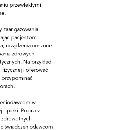
niu przewlekłymi
ze.
y zaangażowania
zając pacjentom
a, urządzenia noszone
ania zdrowych
tycznych. Na przykład
fizycznej i oferować
b przypominać
orach.
czeniodawcom w
j opieki. Poprzez
w zdrowotnych
óc świadczeniodawcom