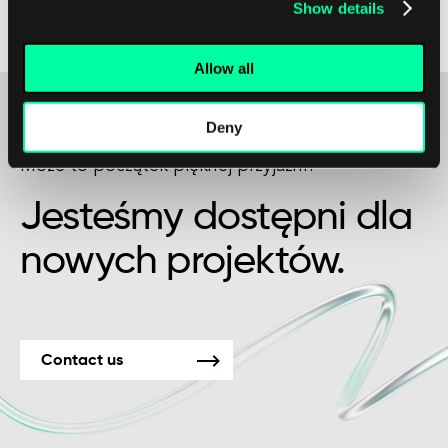
Show details
zdrowotnych, które chcą zapewnić swoim
pacjentom jak najlepszą opiekę.
Allow all
Deny
Może to początek pięknej przyjaźni?
Jesteśmy dostępni dla
nowych projektów.
Contact us