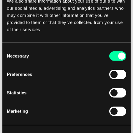
We also share information about your use of our site with
our social media, advertising and analytics partners who
Może to obejmować funkcje takie jak umawianie
may combine it with other information that you’ve
wizyt, weryfikacja ubezpieczeń i przetwarzanie
provided to them or that they’ve collected from your use
roszczeń, które pomagają w redukcji
of their services.
dokumentacji, minimalizacji błędów i poprawie
efektywności. Ogólnie rzecz biorąc, systemy
Consent
oprogramowania w służbie zdrowia odgrywają
Necessary
Selection
kluczową rolę w nowoczesnym dostarczaniu
usług zdrowotnych, pomagając pracownikom w
Preferences
świadczeniu wysokiej jakości opieki, poprawie
wyników pacjentów i wzbogaceniu ogólnego
Statistics
doświadczenia pacjenta.
Marketing
Wykorzystując technologię do optymalizacji
procesów i poprawy komunikacji, systemy te są
niezbędnymi narzędziami dla organizacji