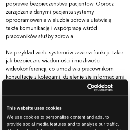
poprawie bezpieczeństwa pacjentów. Oprócz
zarządzania danymi pacjenta systemy
oprogramowania w służbie zdrowia ułatwiają
także komunikację i współpracę wśród
pracowników służby zdrowia.
Na przykład wiele systemów zawiera funkcje takie
jak bezpieczne wiadomości i możliwości
wideokonferencji, co umożliwia pracownikom
konsultacje z kolegami, dzielenie się informacjami
i efektywniejsze koordynowanie opieki. Kolejnym
kluczowym aspektem systemów
oprogramowania w służbie zdrowia jest ich
This website uses cookies
zdolność do automatyzacji zadań
We use cookies to personalise content and ads, to
administracyjnych i usprawnienia przebiegów
provide social media features and to analyse our traffic.
pracy.