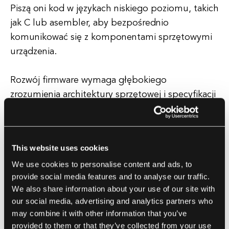
Piszą oni kod w językach niskiego poziomu, takich
jak C lub asembler, aby bezpośrednio
komunikować się z komponentami sprzętowymi
urządzenia.
Rozwój firmware wymaga głębokiego
zrozumienia architektury sprzętowej i specyfikacji
urządzenia, a także wiedzy o zamierzonych
funkcjonalnościach i wymaganiach dotyczących
wydajności.
This website uses cookies
We use cookies to personalise content and ads, to
Aktualizacja Firmware
provide social media features and to analyse our traffic.
We also share information about your use of our site with
Aktualizacje firmware są okresowo wydawane
our social media, advertising and analytics partners who
przez producentów w celu poprawy wydajności,
may combine it with other information that you’ve
bezpieczeństwa i kompatybilności urządzeń
provided to them or that they’ve collected from your use