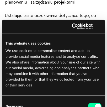
planowaniu i zarządzaniu projektami.
Ustalając jasne oczekiwania dotyczące tego, co
powinno zostać osiągnięte na każdym etapie
projektu, zespoły mogą pozostać na właściwej
drodze i zapewnić, że ich praca jest zgodna z
ogólnymi celami projektu. Ogólnie rzecz biorąc,
This website uses cookies
zrozumienie i zdefiniowanie oczekiwanych
We use cookies to personalise content and ads, to
wyników jest niezbędne dla udanego rozwoju
provide social media features and to analyse our traffic.
We also share information about your use of our site with
oprogramowania.
our social media, advertising and analytics partners who
may combine it with other information that you’ve
Pomaga zespołom skupić się, mierzyć postępy i
provided to them or that they’ve collected from your use
ostatecznie dostarczyć klientom produkty
of their services.
wysokiej jakości.
Consent
Dążąc konsekwentnie do spełniania lub
Necessary