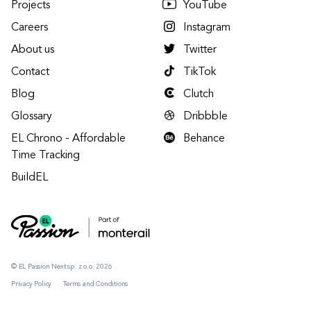
Projects
YouTube
Careers
Instagram
About us
Twitter
Contact
TikTok
Blog
Clutch
Glossary
Dribbble
EL Chrono - Affordable
Behance
Time Tracking
BuildEL
© EL Passion Next sp. z o.o. 2026
Privacy Policy
Terms and Conditions