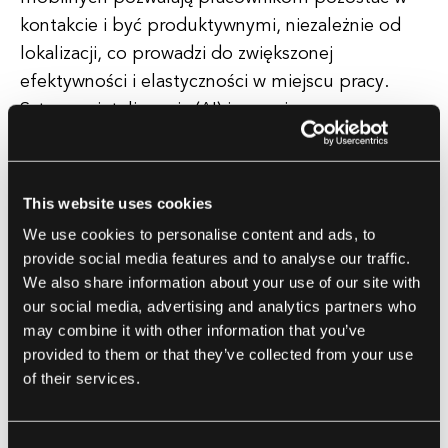
kontakcie i być produktywnymi, niezależnie od
lokalizacji, co prowadzi do zwiększonej
efektywności i elastyczności w miejscu pracy.
Sztuczna inteligencja (AI) i uczenie maszynowe
również kształtują przyszłość aplikacji
korporacyjnych.
This website uses cookies
Te technologie są integrowane z rozwiązaniami
We use cookies to personalise content and ads, to
programowymi, aby automatyzować powtarzalne
provide social media features and to analyse our traffic.
zadania, analizować dane i dostarczać cenne
We also share information about your use of our site with
spostrzeżenia dla firm.
our social media, advertising and analytics partners who
may combine it with other information that you’ve
provided to them or that they’ve collected from your use
Aplikacje korporacyjne zasilane AI mogą pomóc
of their services.
organizacjom podejmować decyzje oparte na
danych, poprawić obsługę klienta i zwiększyć
ogólną produktywność. Ponadto, cybersecurity
Consent