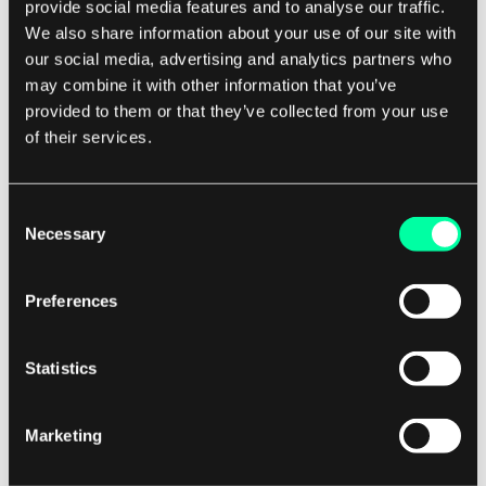
provide social media features and to analyse our traffic.
miejscu i minimalizując potrzebę przesyłania
We also share information about your use of our site with
informacji przez internet, edge computing może
our social media, advertising and analytics partners who
may combine it with other information that you’ve
pomóc zmniejszyć ryzyko naruszeń danych i
provided to them or that they’ve collected from your use
zapewnić zgodność z przepisami, takimi jak
of their services.
Ustawa o przenośności i odpowiedzialności
ubezpieczeń zdrowotnych (HIPAA). Ogólnie rzecz
biorąc, edge computing ma potencjał
Consent
Necessary
Selection
zrewolucjonizować branżę ochrony zdrowia
poprzez umożliwienie analizy danych w czasie
Preferences
rzeczywistym, poprawę wyników pacjentów i
wprowadzanie innowacji w technologii
medycznej.
Statistics
W miarę rosnącego zapotrzebowania na
Marketing
rozwiązania związane z opieką zdrowotną,
świadczeniodawcy coraz częściej zwracają się ku