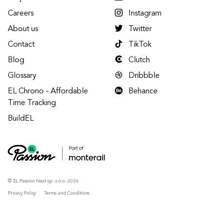
Careers
Instagram
About us
Twitter
Contact
TikTok
Blog
Clutch
Glossary
Dribbble
EL Chrono - Affordable
Behance
Time Tracking
BuildEL
© EL Passion Next sp. z o.o. 2026
Privacy Policy
Terms and Conditions