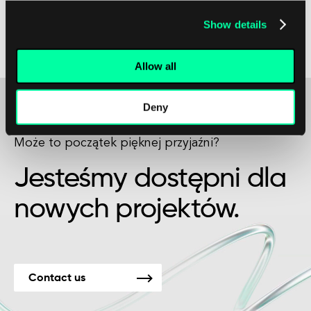
edge computing jako skutecznemu narzędziu do
Show details
sprostania rozwijającym się potrzebom pacjentów
i profesjonalistów w dziedzinie zdrowia.
Allow all
Deny
Może to początek pięknej przyjaźni?
Jesteśmy dostępni dla
nowych projektów.
Contact us