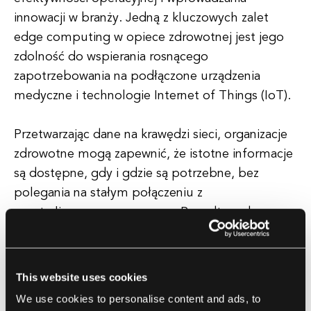
innowacji w branży. Jedną z kluczowych zalet
edge computing w opiece zdrowotnej jest jego
zdolność do wspierania rosnącego
zapotrzebowania na podłączone urządzenia
medyczne i technologie Internet of Things (IoT).
Przetwarzając dane na krawędzi sieci, organizacje
zdrowotne mogą zapewnić, że istotne informacje
są dostępne, gdy i gdzie są potrzebne, bez
polegania na stałym połączeniu z
scentralizowanym serwerem. Ponadto, edge
computing może pomóc świadczeniodawcom w
radzeniu sobie z wyzwaniami związanymi z
prywatnością danych i bezpieczeństwem.
This website uses cookies
We use cookies to personalise content and ads, to
Przechowując wrażliwe dane pacjentów na