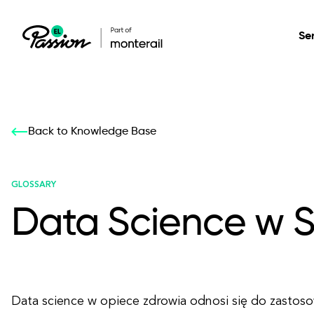
Se
Healthcare
Our services: build,
Our services: build,
DESIGN
Back to Knowledge Base
Secure, scalable so
transform, innovate
transform, innovate
Product Design
management, and t
your digital product
your digital product
GLOSSARY
Data Science w S
All services
Data science w opiece zdrowia odnosi się do zasto