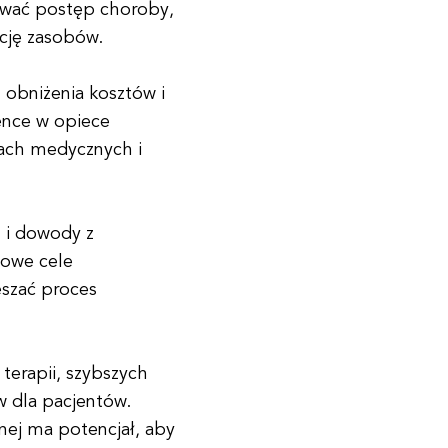
ywać postęp choroby,
ację zasobów.
 obniżenia kosztów i
ence w opiece
iach medycznych i
h i dowody z
nowe cele
eszać proces
terapii, szybszych
w dla pacjentów.
nej ma potencjał, aby