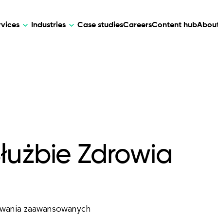
rvices
Industries
Case studies
Careers
Content hub
About
HR Tech
DEVELOPMENT
ARTIFICIAL 
lutions for patient care, data
AI-driven HR tech for automation, e
Web Development
AI Devel
elehealth.
experience, and business growth.
Mobile Development
Webflow Development
łużbie Zdrowia
sowania zaawansowanych