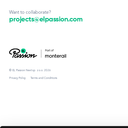
Want to collaborate?
projects@elpassion.com
© EL Passion Next sp. z o.o. 2026
Privacy Policy
Terms and Conditions