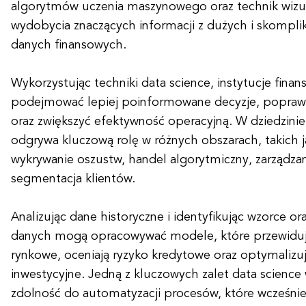
algorytmów uczenia maszynowego oraz technik wizua
wydobycia znaczących informacji z dużych i skompl
danych finansowych.
Wykorzystując techniki data science, instytucje fin
podejmować lepiej poinformowane decyzje, poprawi
oraz zwiększyć efektywność operacyjną. W dziedzinie
odgrywa kluczową rolę w różnych obszarach, takich j
wykrywanie oszustw, handel algorytmiczny, zarządza
segmentacja klientów.
Analizując dane historyczne i identyfikując wzorce o
danych mogą opracowywać modele, które przewidują
rynkowe, oceniają ryzyko kredytowe oraz optymalizuj
inwestycyjne. Jedną z kluczowych zalet data science w
zdolność do automatyzacji procesów, które wcześni