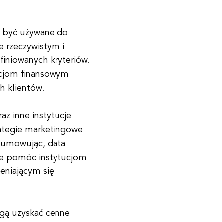
 być używane do
e rzeczywistym i
iniowanych kryteriów.
tucjom finansowym
h klientów.
az inne instytucje
ategie marketingowe
sumowując, data
oże pomóc instytucjom
eniającym się
gą uzyskać cenne