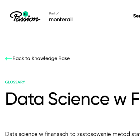
Se
Healthcare
Our services: build,
Our services: build,
DESIGN
Back to Knowledge Base
Secure, scalable so
transform, innovate
transform, innovate
Product Design
management, and t
your digital product
your digital product
GLOSSARY
Data Science w 
All services
Data science w finansach to zastosowanie metod sta