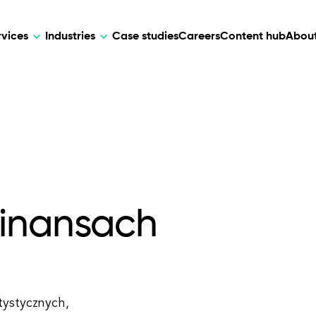
rvices
Industries
Case studies
Careers
Content hub
About
HR Tech
DEVELOPMENT
ARTIFICIAL 
lutions for patient care, data
AI-driven HR tech for automation, e
Web Development
AI Devel
elehealth.
experience, and business growth.
Mobile Development
Webflow Development
Finansach
tystycznych,