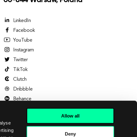
00-844 Warsaw, Poland
LinkedIn
Facebook
YouTube
Instagram
Twitter
TikTok
Clutch
Dribbble
Behance
Allow all
alyse
rtising
Deny