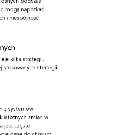
ć danych podczas
acje mogą napotkać
ch i niespójność
anych
je kilka strategii,
j stosowanych strategii
ych z systemów
k istotnych zmian w
a jest często
swoje dane do chmury