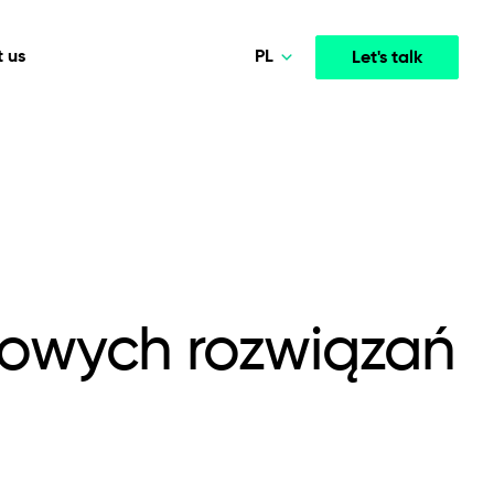
PL
 us
Let's talk
Norsk
Deutsch
Media & Entertainment
INTELLIGENCE
COOPERATION MODELS
English
mployee
High-performance streaming and media platforms
opment
Agile Project Management
that drive engagement.
Polski
rowych rozwiązań