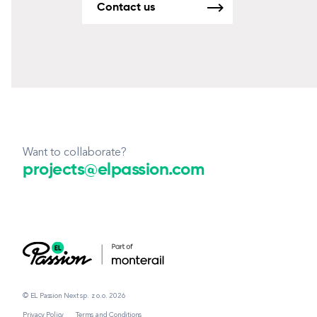
Contact us
Want to collaborate?
projects@elpassion.com
© EL Passion Next sp. z o.o. 2026
Privacy Policy
Terms and Conditions