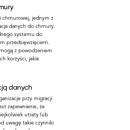
hmury
ii chmurowej, jednym z
racja danych do chmury.
ednego systemu do
m przedsięwzięciem.
e mogą z powodzeniem
h korzyści, jakie
cją danych
anizacje przy migracji
st zapewnienie, że
ejkolwiek utraty lub
d uwagę takie czynniki