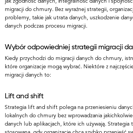
jak zgodność danych, integralność danych i spójnoś
migracji do chmury. Bez wyraźnej strategii, organiz
problemy, takie jak utrata danych, uszkodzenie dany
danych podczas procesu migracji.
Wybór odpowiedniej strategii migracji d
Kiedy przychodzi do migracji danych do chmury, istnie
które organizacje mogą wybrać. Niektóre z najczęście
migracji danych to:
Lift and shift
Strategia lift and shift polega na przeniesieniu dan
lokalnych do chmury bez wprowadzania jakichkolwie
danych lub aplikacjach, które ich używają. Strategia t
stosowana, gdy organizacje chcą szybko przenieść 