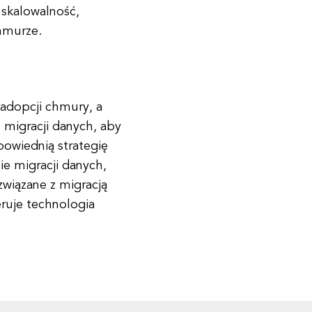
skalowalność,
chmurze.
 adopcji chmury, a
 migracji danych, aby
owiednią strategię
sie migracji danych,
związane z migracją
eruje technologia