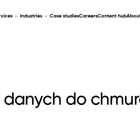
rvices
Industries
Case studies
Careers
Content hub
About
HR Tech
DEVELOPMENT
ARTIFICIAL 
lutions for patient care, data
AI-driven HR tech for automation, e
Web Development
AI Devel
elehealth.
experience, and business growth.
Mobile Development
Webflow Development
ji danych do chmu