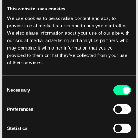
w bankowości cyfrowej, banki muszą inwestować
This website uses cookies
w odpowiednią technologię i talenty. Obejmuje
We use cookies to personalise content and ads, to
to wdrażanie solidnych platform analizy danych,
provide social media features and to analyse our traffic.
zatrudnianie naukowców i analityków danych oraz
We also share information about your use of our site with
zapewnianie ciągłego szkolenia i wsparcia dla
our social media, advertising and analytics partners who
may combine it with other information that you’ve
pracowników. Wymaga to również silnego
provided to them or that they’ve collected from your use
zaangażowania w ochronę prywatności i
of their services.
bezpieczeństwa danych, ponieważ banki muszą
zapewnić, że dane klientów są chronione i
przetwarzane zgodnie z regulacjami takimi jak
Consent
Necessary
Selection
GDPR i PCI DSS.
Preferences
Ogólnie rzecz biorąc, analiza danych to potężne
narzędzie, które może pomóc bankom w
napędzaniu innowacji, poprawie satysfakcji
Statistics
klientów i utrzymywaniu przewagi w