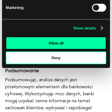
konkurencyjnym świecie bankowości cyfrowej.
Marketing
Wykorzystując wnioski uzyskane z analizy danych,
banki mogą podejmować świadome decyzje,
doskonalić swoje usługi i budować silniejsze
Show details
relacje z klientami. Jasne jest, że analiza danych
będzie nadal odgrywać kluczową rolę w
Allow all
kształtowaniu przyszłości bankowości cyfrowej w
nadchodzących latach.
Deny
Podsumowanie
Podsumowując, analiza danych jest
przełomowym elementem dla bankowości
cyfrowej. Wykorzystując moc danych, banki
mogą uzyskać cenne informacje na temat
zachowań klientów, wykrywać i zapobiegać