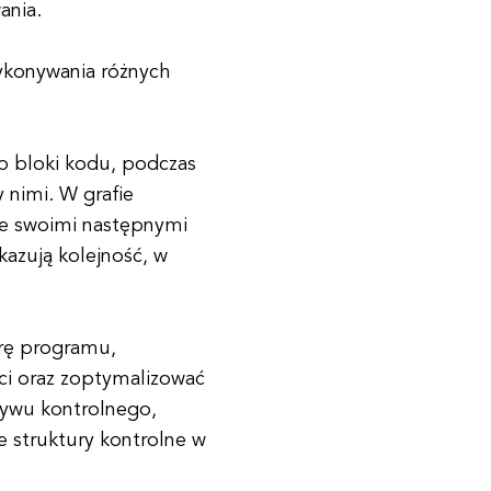
ania.
wykonywania różnych
ub bloki kodu, podczas
 nimi. W grafie
ze swoimi następnymi
azują kolejność, w
rę programu,
ci oraz zoptymalizować
pływu kontrolnego,
e struktury kontrolne w