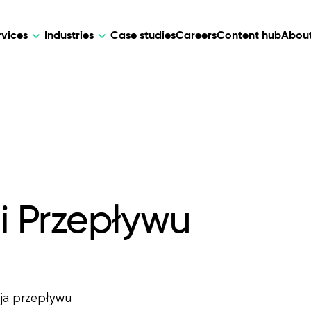
rvices
Industries
Case studies
Careers
Content hub
About
HR Tech
DEVELOPMENT
ARTIFICIAL 
lutions for patient care, data
AI-driven HR tech for automation, e
Web Development
AI Devel
elehealth.
experience, and business growth.
Mobile Development
Webflow Development
li Przepływu
cja przepływu