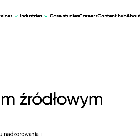
rvices
Industries
Case studies
Careers
Content hub
About
HR Tech
DEVELOPMENT
ARTIFICIAL 
lutions for patient care, data
AI-driven HR tech for automation, e
Web Development
AI Devel
elehealth.
experience, and business growth.
Mobile Development
Webflow Development
em źródłowym
u nadzorowania i