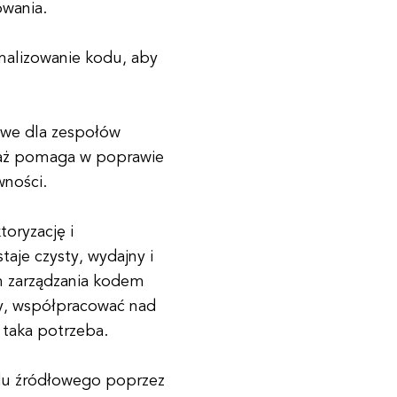
wania.
malizowanie kodu, aby
owe dla zespołów
waż pomaga w poprawie
wności.
oryzację i
aje czysty, wydajny i
m zarządzania kodem
y, współpracować nad
e taka potrzeba.
du źródłowego poprzez