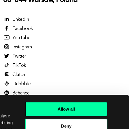
00-844 Warsaw, Poland
LinkedIn
Facebook
YouTube
Instagram
Twitter
TikTok
Clutch
Dribbble
Behance
Allow all
alyse
rtising
Deny