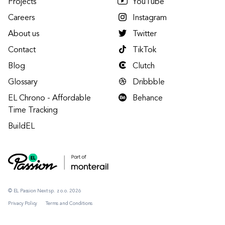
Projects
YouTube
Careers
Instagram
About us
Twitter
Contact
TikTok
Blog
Clutch
Glossary
Dribbble
EL Chrono - Affordable
Behance
Time Tracking
BuildEL
© EL Passion Next sp. z o.o. 2026
Privacy Policy
Terms and Conditions