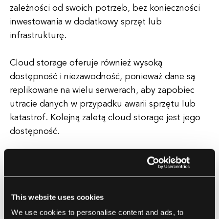
zależności od swoich potrzeb, bez konieczności
inwestowania w dodatkowy sprzęt lub
infrastrukturę.
Cloud storage oferuje również wysoką
dostępność i niezawodność, ponieważ dane są
replikowane na wielu serwerach, aby zapobiec
utracie danych w przypadku awarii sprzętu lub
katastrof. Kolejną zaletą cloud storage jest jego
dostępność.
Użytkownicy mogą uzyskiwać dostęp do swoich
plików z dowolnego urządzenia, w dowolnym
czasie, co jest wygodne dla pracy zdalnej,
This website uses cookies
współpracy i udostępniania.
We use cookies to personalise content and ads, to