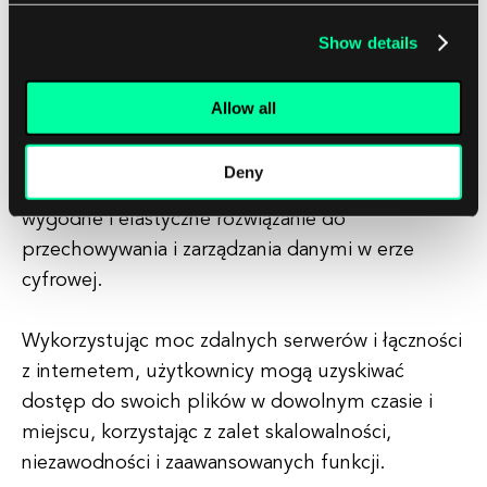
mogą zagrażać wrażliwym informacjom.
Show details
Ważne jest, aby użytkownicy wybierali
renomowanego dostawcę cloud storage, który
Allow all
oferuje szyfrowanie, ochronę danych oraz
zgodność z branżowymi standardami i
Deny
regulacjami. Podsumowując, cloud storage to
wygodne i elastyczne rozwiązanie do
przechowywania i zarządzania danymi w erze
cyfrowej.
Wykorzystując moc zdalnych serwerów i łączności
z internetem, użytkownicy mogą uzyskiwać
dostęp do swoich plików w dowolnym czasie i
miejscu, korzystając z zalet skalowalności,
niezawodności i zaawansowanych funkcji.