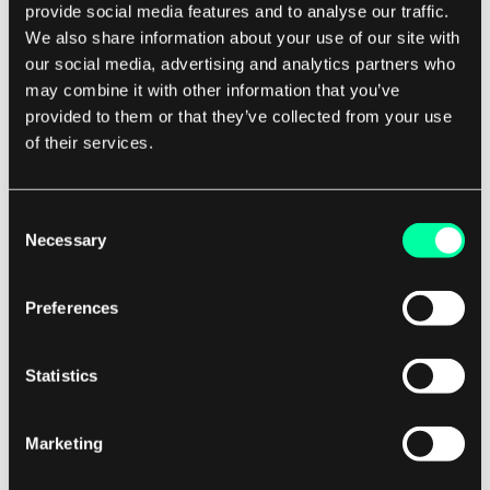
provide social media features and to analyse our traffic.
Dodatkowo, dostawcy usług cloud storage
We also share information about your use of our site with
często oferują zaawansowane funkcje, takie jak
our social media, advertising and analytics partners who
synchronizacja plików, wersjonowanie i narzędzia
may combine it with other information that you’ve
do współpracy, aby zwiększyć produktywność i
provided to them or that they’ve collected from your use
efektywność.
of their services.
Obawy dotyczące bezpieczeństwa i
Consent
Necessary
prywatności
Selection
Chociaż cloud storage oferuje wiele korzyści,
Preferences
istnieją również obawy dotyczące bezpieczeństwa
i prywatności, które należy wziąć pod uwagę.
Statistics
Użytkownicy muszą ufać dostawcy cloud storage,
że zabezpieczy ich dane i zachowa poufność,
Marketing
ponieważ naruszenia danych i incydenty hakerskie