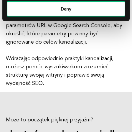
bez prefiksu www i ustaw preferowaną domenę w
Deny
Google Search Console.
3. Obsługuj URL-e z parametrami: Użyj
parametrów URL w Google Search Console, aby
określić, które parametry powinny być
ignorowane do celów kanoalizacji.
Wdrażając odpowiednie praktyki kanoalizacji,
możesz pomóc wyszukiwarkom zrozumieć
strukturę swojej witryny i poprawić swoją
wydajność SEO.
Może to początek pięknej przyjaźni?