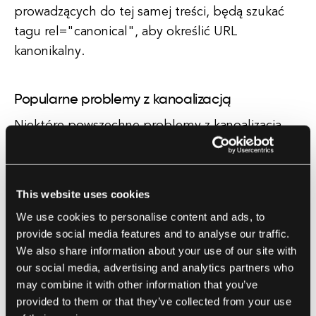
prowadzących do tej samej treści, będą szukać
tagu rel="canonical", aby określić URL
kanonikalny.
Popularne problemy z kanoalizacją
Niektóre powszechne problemy z kanoalizacją
obejmują:
1. Problemy z duplikacją treści: Gdy wiele URL-i
This website uses cookies
prowadzi do tej samej treści bez tagu
We use cookies to personalise content and ads, to
kanonikalnego, wyszukiwarki mogą postrzegać to
provide social media features and to analyse our traffic.
jako duplikację treści.
We also share information about your use of our site with
2. URL-e z parametrami: URL-e z parametrami,
our social media, advertising and analytics partners who
takimi jak identyfikatory sesji czy kody śledzenia,
may combine it with other information that you’ve
provided to them or that they’ve collected from your use
mogą tworzyć wiele wersji tej samej strony, co