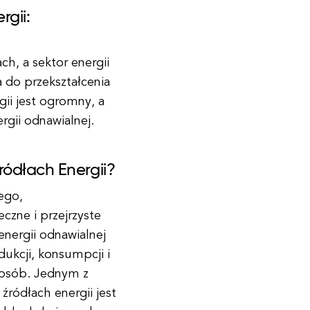
gii:
ch, a sektor energii
a do przekształcenia
ii jest ogromny, a
rgii odnawialnej.
ódłach Energii?
ego,
czne i przejrzyste
energii odnawialnej
ukcji, konsumpcji i
posób. Jednym z
ródłach energii jest