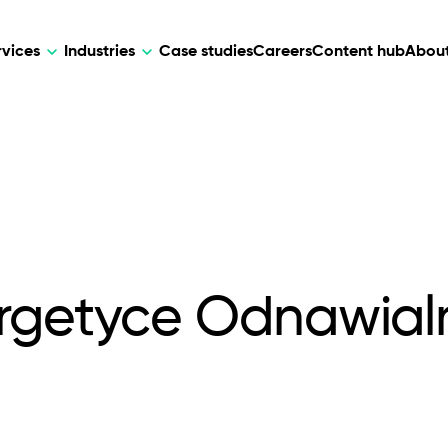
rvices
Industries
Case studies
Careers
Content hub
About
HR Tech
DEVELOPMENT
ARTIFICIAL 
lutions for patient care, data
AI-driven HR tech for automation, e
Web Development
AI Devel
elehealth.
experience, and business growth.
Mobile Development
Webflow Development
rgetyce Odnawial