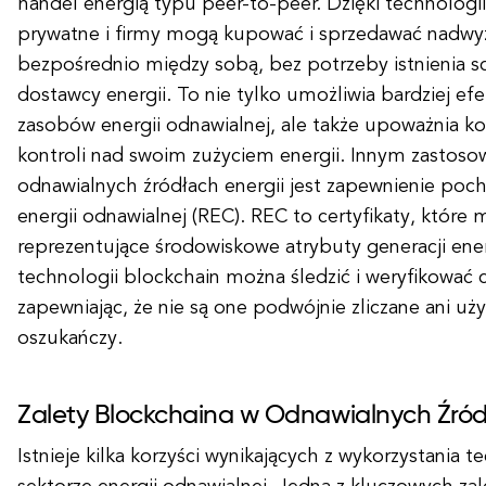
handel energią typu peer-to-peer. Dzięki technologi
prywatne i firmy mogą kupować i sprzedawać nadwyż
bezpośrednio między sobą, bez potrzeby istnienia s
dostawcy energii. To nie tylko umożliwia bardziej e
zasobów energii odnawialnej, ale także upoważnia
kontroli nad swoim zużyciem energii. Innym zastos
odnawialnych źródłach energii jest zapewnienie poch
energii odnawialnej (REC). REC to certyfikaty, które
reprezentujące środowiskowe atrybuty generacji ener
technologii blockchain można śledzić i weryfikować c
zapewniając, że nie są one podwójnie zliczane ani u
oszukańczy.
Zalety Blockchaina w Odnawialnych Źród
Istnieje kilka korzyści wynikających z wykorzystania 