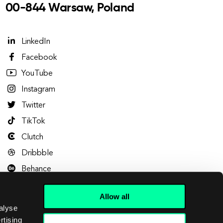
00-844 Warsaw, Poland
LinkedIn
Facebook
YouTube
Instagram
Twitter
TikTok
Clutch
Dribbble
Behance
Allow all
alyse
rtising