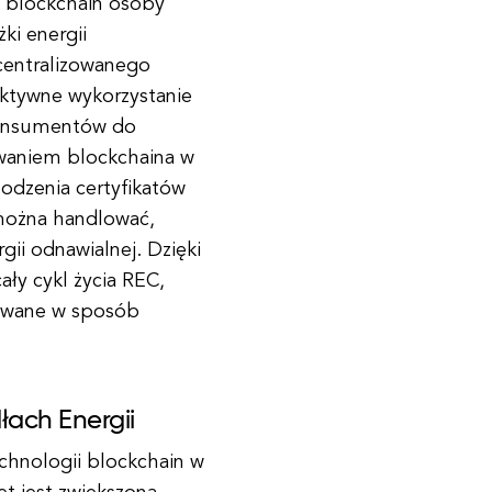
i blockchain osoby
ki energii
centralizowanego
fektywne wykorzystanie
 konsumentów do
owaniem blockchaina w
odzenia certyfikatów
 można handlować,
gii odnawialnej. Dzięki
ały cykl życia REC,
żywane w sposób
łach Energii
technologii blockchain w