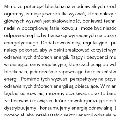
Mimo że potencjał blockchaina w odnawialnych źródła
ogromny, istnieje jeszcze kilka wyzwań, które należy
głównych wyzwań jest skalowalność, ponieważ techno
nadal w początkowej fazie rozwoju i może być niezd
odpowiedniej liczby transakcji wymaganych na dużą 
energetycznego. Dodatkowo istnieją regulacyjne i p
należy pokonać, aby w pełni zrealizować korzyści wyn
odnawialnych źródłach energii. Rządy i decydenci m
wspierające ramy regulacyjne, które zachęcają do wd
blockchain, jednocześnie zapewniając bezpieczeństwo
energii. Pomimo tych wyzwań, perspektywy na przys
odnawialnych źródłach energii są obiecujące. W miar
będzie się rozwijać, możemy oczekiwać coraz to bard
zastosowań i rozwiązań, które zrewolucjonizują spos
dystrybuujemy i konsumujemy energię odnawialną. 
potencjał, aby przekształcić sektor energii odnawial