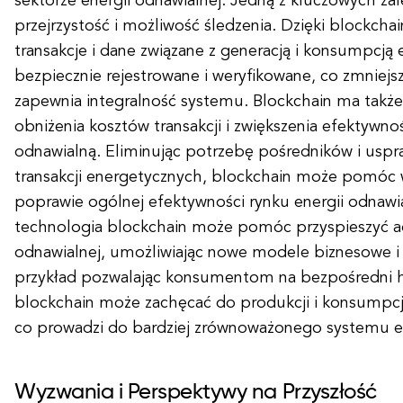
sektorze energii odnawialnej. Jedną z kluczowych zal
przejrzystość i możliwość śledzenia. Dzięki blockcha
transakcje i dane związane z generacją i konsumpcją
bezpiecznie rejestrowane i weryfikowane, co zmniejsz
zapewnia integralność systemu. Blockchain ma także
obniżenia kosztów transakcji i zwiększenia efektywno
odnawialną. Eliminując potrzebę pośredników i uspr
transakcji energetycznych, blockchain może pomóc 
poprawie ogólnej efektywności rynku energii odnawi
technologia blockchain może pomóc przyspieszyć a
odnawialnej, umożliwiając nowe modele biznesowe i
przykład pozwalając konsumentom na bezpośredni h
blockchain może zachęcać do produkcji i konsumpcji
co prowadzi do bardziej zrównoważonego systemu 
Wyzwania i Perspektywy na Przyszłość