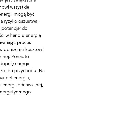
et jest zwiększona
inowi wszystkie
 energii mogą być
a ryzyko oszustwa i
 potencjał do
ści w handlu energią
awniając proces
w obniżeniu kosztów i
alnej. Ponadto
dopcję energii
 źródła przychodu. Na
andel energią,
 energii odnawialnej,
energetycznego.