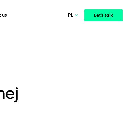
PL
 us
Let's talk
Norsk
Deutsch
Media & Entertainment
INTELLIGENCE
COOPERATION MODELS
English
mployee
High-performance streaming and media platforms
opment
Agile Project Management
that drive engagement.
Polski
nej