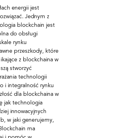
ch energii jest
 rozwiązać. Jednym z
logia blockchain jest
olna do obsługi
skale rynku
rawne przeszkody, które
ikające z blockchaina w
uszą stworzyć
rażania technologii
 i integralność rynku
złość dla blockchaina w
ę jak technologia
ziej innowacyjnych
ób, w jaki generujemy,
Blockchain ma
nej i pomóc w