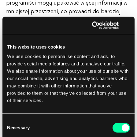
programiści mogą upakować więcej informacji w
mniejszej przestrzeni, co prowadzi do bardziej
efektywnego wykorzystania zasobów pamięci i
przechowywania. Może to być szczególnie
przydatne w aplikacjach, w których pamięć i
miejsce na dane są ograniczone, takich jak
This website uses cookies
systemy wbudowane lub urządzenia mobilne.
We use cookies to personalise content and ads, to
provide social media features and to analyse our traffic.
We also share information about your use of our site with
Co więcej, operacje przesunięcia bitowego są
our social media, advertising and analytics partners who
również powszechnie stosowane w algorytmach
may combine it with other information that you’ve
szyfrowania i kompresji danych. Manipulując
provided to them or that they’ve collected from your use
bitami liczby binarnej, programiści mogą
of their services.
szyfrować dane lub kompresować je w mniejszej
formie, co zwiększa bezpieczeństwo lub redukuje
Consent
wymaganą przestrzeń pamięci. Może to być
Necessary
Selection
szczególnie ważne w aplikacjach, w których