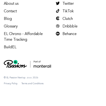
About us
Twitter
Contact
TikTok
Blog
Clutch
Glossary
Dribbble
EL Chrono - Affordable
Behance
Time Tracking
BuildEL
© EL Passion Next sp. z o.o. 2026
Privacy Policy
Terms and Conditions