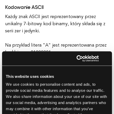
Kodowanie ASCII
Każdy znak ASCII jest reprezentowany przez
unikalny 7-bitowy kod binarny, który składa się z
serii zer i jedynki.
Na przykład litera "A" jest reprezentowana przez
kod binarny 01000001.
Taki kod binarny można przekształcić z powrotem
na odpowiadający mu znak za pomocą tabeli
This website uses cookies
ASCII.
We use cookies to personalise content and ads, to
provide social media features and to analyse our traffic.
We also share information about your use of our site with
ASCII rozszerzone
our social media, advertising and analytics partners who
Podczas gdy oryginalny standard ASCII
may combine it with other information that you’ve