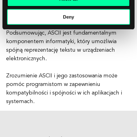
kodowania znaków, takich jak Unicode, które
wspierają znacznie większy zestaw znaków, aby
Deny
uwzględnić różne języki i symbole.
Podsumowując, ASCII jest fundamentalnym
komponentem informatyki, który umożliwia
spójną reprezentację tekstu w urządzeniach
elektronicznych.
Zrozumienie ASCII i jego zastosowania może
pomóc programistom w zapewnieniu
kompatybilności i spójności w ich aplikacjach i
systemach.