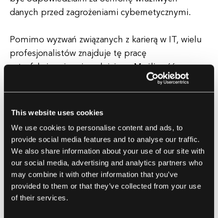
danych przed zagrożeniami cybernetycznymi.
Pomimo wyzwań związanych z karierą w IT, wielu
profesjonalistów znajduje tę pracę
satysfakcjonującą i spełniającą. Możliwość
rozwiązywania złożonych problemów, praca z
nowoczesną technologią i mający wymierny
wpływ na biznesy i organizacje mogą być
This website uses cookies
niezwykle satysfakcjonujące. Dodatkowo, wysokie
We use cookies to personalise content and ads, to
zapotrzebowanie na profesjonalistów w IT
provide social media features and to analyse our traffic.
oznacza, że stabilność zatrudnienia i
We also share information about your use of our site with
konkurencyjne wynagrodzenia są często w zasięgu
our social media, advertising and analytics partners who
may combine it with other information that you’ve
osób z odpowiednimi umiejętnościami i
provided to them or that they’ve collected from your use
doświadczeniem.
of their services.
Dla potencjalnych klientów firmy zajmującej się