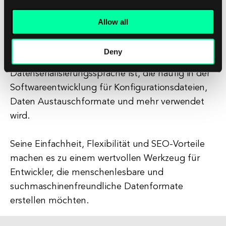
Sichtbarkeit in Suchmaschinen und
möglicherweise höheren Platzierungen in den
Allow all
Suchergebnissen führen kann.
Zusammenfassend lässt sich sagen, dass YAML
Deny
eine vielseitige und benutzerfreundliche
Datenserialisierungssprache ist, die häufig in der
Softwareentwicklung für Konfigurationsdateien,
Daten Austauschformate und mehr verwendet
wird.
Seine Einfachheit, Flexibilität und SEO-Vorteile
machen es zu einem wertvollen Werkzeug für
Entwickler, die menschenlesbare und
suchmaschinenfreundliche Datenformate
erstellen möchten.