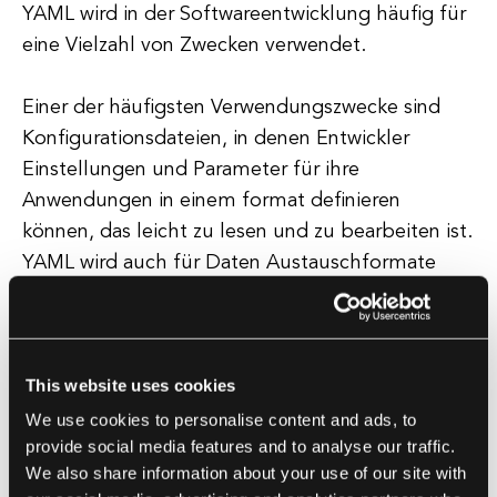
YAML wird in der Softwareentwicklung häufig für
eine Vielzahl von Zwecken verwendet.
Einer der häufigsten Verwendungszwecke sind
Konfigurationsdateien, in denen Entwickler
Einstellungen und Parameter für ihre
Anwendungen in einem format definieren
können, das leicht zu lesen und zu bearbeiten ist.
YAML wird auch für Daten Austauschformate
verwendet, die es unterschiedlichen Systemen
ermöglichen, miteinander zu kommunizieren,
indem sie Daten in einem standardisierten
This website uses cookies
Format austauschen.
We use cookies to personalise content and ads, to
provide social media features and to analyse our traffic.
Dies kann besonders nützlich in der
We also share information about your use of our site with
Webentwicklung sein, wo APIs häufig YAML oder