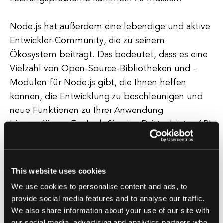
Node.js hat außerdem eine lebendige und aktive
Entwickler-Community, die zu seinem
Ökosystem beiträgt. Das bedeutet, dass es eine
Vielzahl von Open-Source-Bibliotheken und -
Modulen für Node.js gibt, die Ihnen helfen
können, die Entwicklung zu beschleunigen und
neue Funktionen zu Ihrer Anwendung
hinzuzufügen. Egal, ob Sie eine Drittanbieter-API
integrieren, Authentifizierungs- und
Autorisierungsfunktionen hinzufügen oder
Echtzeitkommunikation implementieren müssen,
This website uses cookies
wahrscheinlich gibt es ein Node.js-Modul, das
We use cookies to personalise content and ads, to
Ihnen hilft, die Aufgabe schnell und effizient zu
provide social media features and to analyse our traffic.
erledigen.
We also share information about your use of our site with
our social media, advertising and analytics partners who