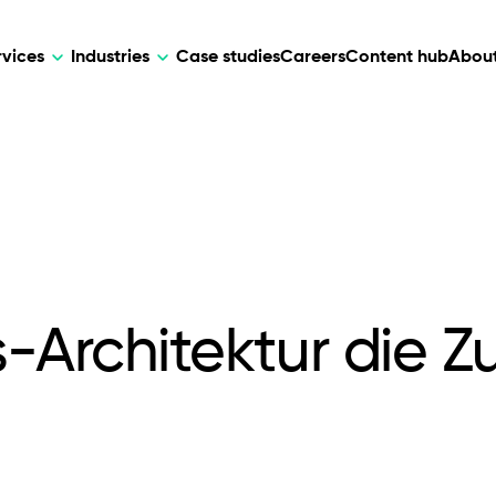
rvices
Industries
Case studies
Careers
Content hub
About
HR Tech
DEVELOPMENT
ARTIFICIAL 
lutions for patient care, data
AI-driven HR tech for automation, e
Web Development
AI Devel
elehealth.
experience, and business growth.
Mobile Development
Webflow Development
Architektur die Zu