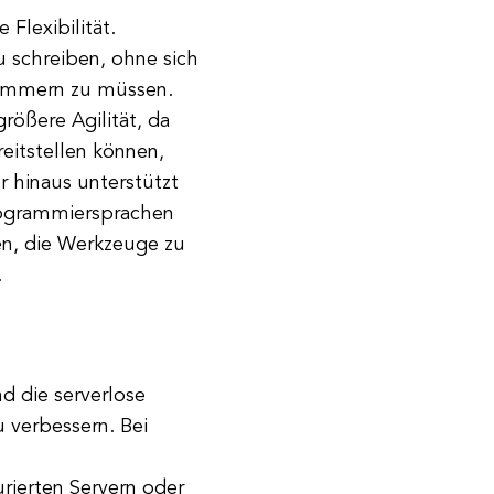
 Flexibilität.
u schreiben, ohne sich
kümmern zu müssen.
rößere Agilität, da
eitstellen können,
r hinaus unterstützt
Programmiersprachen
en, die Werkzeuge zu
.
d die serverlose
 verbessern. Bei
urierten Servern oder