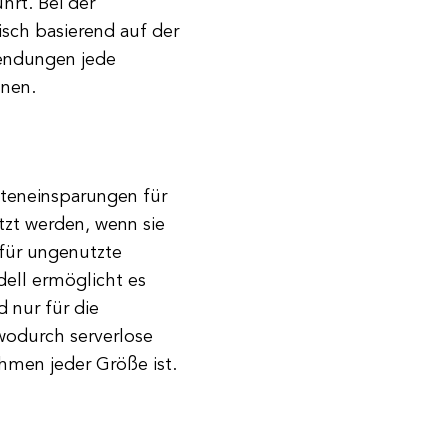
rt. Bei der
sch basierend auf der
endungen jede
nnen.
steneinsparungen für
zt werden, wenn sie
für ungenutzte
ell ermöglicht es
 nur für die
 wodurch serverlose
hmen jeder Größe ist.