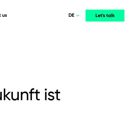
DE
 us
Let's talk
Polski
Norsk
Media & Entertainment
INTELLIGENCE
COOPERATION MODELS
English
mployee
High-performance streaming and media platforms
opment
Agile Project Management
that drive engagement.
Deutsch
kunft ist