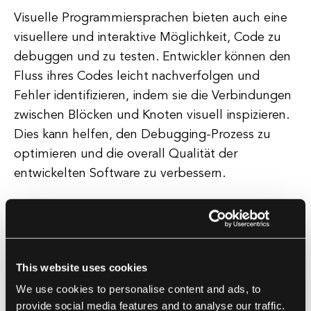
Visuelle Programmiersprachen bieten auch eine
visuellere und interaktive Möglichkeit, Code zu
debuggen und zu testen. Entwickler können den
Fluss ihres Codes leicht nachverfolgen und
Fehler identifizieren, indem sie die Verbindungen
zwischen Blöcken und Knoten visuell inspizieren.
Dies kann helfen, den Debugging-Prozess zu
optimieren und die overall Qualität der
entwickelten Software zu verbessern.
Neben ihrer Benutzerfreundlichkeit können
visuelle Programmiersprachen auch die
Produktivität und Effizienz in der
This website uses cookies
Softwareentwicklung steigern. Indem sie den
We use cookies to personalise content and ads, to
Codierungsprozess vereinfachen und eine
provide social media features and to analyse our traffic.
visuellere Darstellung der Logik des Codes