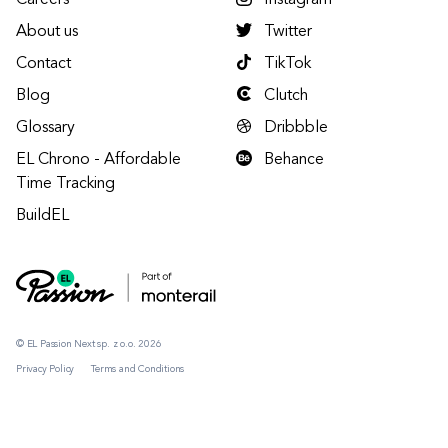
Careers
Instagram
About us
Twitter
Contact
TikTok
Blog
Clutch
Glossary
Dribbble
EL Chrono - Affordable
Behance
Time Tracking
BuildEL
© EL Passion Next sp. z o.o. 2026
Privacy Policy
Terms and Conditions