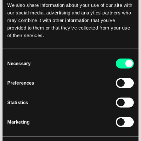
We also share information about your use of our site with
bereitstellen, können Entwickler schnell
our social media, advertising and analytics partners who
Prototypen erstellen und ihre Softwarelösungen
may combine it with other information that you’ve
iterieren. Dies kann zu schnelleren
provided to them or that they’ve collected from your use
Entwicklungszyklen und letztendlich zu einer
of their services.
schnelleren Markteinführung von
Softwareprodukten führen.
Consent
Necessary
Selection
Für Softwareentwicklungsunternehmen können
visuelle Programmiersprachen ein wertvolles
Preferences
Werkzeug sein, um Kunden zu gewinnen und
qualitativ hochwertige Lösungen zu liefern.
Statistics
Durch die Nutzung der Leistungsfähigkeit
visueller Programmiersprachen können
Marketing
Entwickler innovative und benutzerfreundliche
Software erstellen, die den Bedürfnissen ihrer
Kunden entspricht. Dies kann helfen, ein