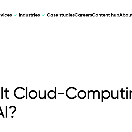
rvices
Industries
Case studies
Careers
Content hub
About
HR Tech
DEVELOPMENT
ARTIFICIAL 
lutions for patient care, data
AI-driven HR tech for automation, e
Web Development
AI Devel
elehealth.
experience, and business growth.
Mobile Development
Webflow Development
elt Cloud-Computin
AI?