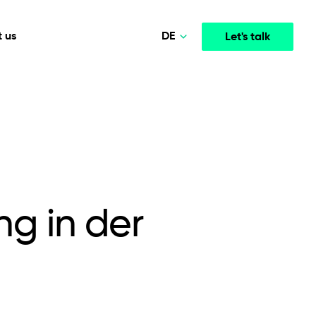
DE
 us
Let's talk
Polski
Norsk
Media & Entertainment
INTELLIGENCE
COOPERATION MODELS
English
mployee
High-performance streaming and media platforms
opment
Agile Project Management
that drive engagement.
Deutsch
g in der