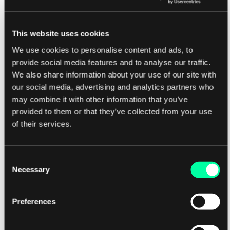
die Nutzer an verschiedene Orte oder Szenarien
transportieren kann. Diese Immersionsstufe kann
besonders vorteilhaft für Trainingsanwendungen
This website uses cookies
sein, die es erfordern, komplexe oder
We use cookies to personalise content and ads, to
risikobehaftete Verfahren zu üben, da es den
provide social media features and to analyse our traffic.
Nutzern ermöglicht, sich vollständig mit dem
We also share information about your use of our site with
our social media, advertising and analytics partners who
Trainingsmaterial auseinanderzusetzen und
may combine it with other information that you’ve
wertvolle praktische Erfahrungen zu sammeln.
provided to them or that they’ve collected from your use
of their services.
Ein weiterer Unterschied zwischen AR und VR in
Trainingsanwendungen ist das Maß an Realismus
und Treue, das sie bieten. VR kann
Consent
Necessary
Selection
hochrealistische Simulationen erstellen, die reale
Szenarien genau nachahmen, was besonders
Preferences
nützlich für Trainingsanwendungen sein kann, die
von den Nutzern die Entwicklung von