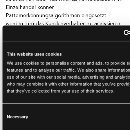
Einzelhandel können
Patternerkennungsalgorithmen eingesetzt
werden, um das Kundenverhalten zu analysieren
und personalisierte Empfehlungen zu geben.
Zusammenfassend sind
This website uses cookies
Patternerkennungsalgorithmen ein
We use cookies to personalise content and ads, to provide s
leistungsfähiges Werkzeug für Unternehmen, die
features and to analyse our traffic. We also share informatio
die Kraft der Daten nutzen und komplexe
use of our site with our social media, advertising and analyti
Aufgaben automatisieren möchten. Durch die
who may combine it with other information that you’ve provid
Nutzung dieser Algorithmen können
that they’ve collected from your use of their services.
Unternehmen ihre Entscheidungsfindung
verbessern, die Effizienz steigern und wertvolle
Consent
Einblicke aus ihren Daten gewinnen. Wenn Sie
Necessary
Selection
erwägen, Patternerkennungsalgorithmen in Ihrem
Unternehmen einzuführen, ziehen Sie in Betracht,