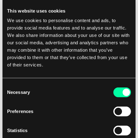
This website uses cookies
Durch die Untersuchung der Datenpakete, die
We use cookies to personalise content and ads, to
durch ein Netzwerk fließen, können
provide social media features and to analyse our traffic.
Administratoren Bereiche identifizieren, in denen
We also share information about your use of our site with
die Netzwerkbandbreite unterutilisiert oder
our social media, advertising and analytics partners who
may combine it with other information that you’ve
Daten ineffizient übertragen werden.
provided to them or that they’ve collected from your use
of their services.
Diese Informationen können dann genutzt
werden, um Anpassungen an der
Netzwerkkonfiguration vorzunehmen, um die
Consent
Necessary
Selection
Gesamtleistung zu verbessern. Insgesamt ist die
Analyse von Netzwerkpaketen ein
Preferences
leistungsfähiges Werkzeug, das es
Netzwerkadministratoren ermöglicht, ein tiefes
Verständnis für den Verkehr zu erlangen, der
Statistics
durch ihre Netzwerke fließt.