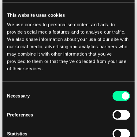
This website uses cookies
In einer Welt, in der Softwareanwendungen
We use cookies to personalise content and ads, to
zunehmend komplexer und ressourcenintensiver
provide social media features and to analyse our traffic.
werden, ist das Verständnis des Konzepts des
We also share information about your use of our site with
logischen Adressraums für Softwareentwickler
our social media, advertising and analytics partners who
und ihre Kunden unerlässlich. Durch die
may combine it with other information that you’ve
Optimierung der Speichernutzung und die
provided to them or that they’ve collected from your use
Verbesserung der Programmstabilität spielt der
of their services.
logische Adressraum eine entscheidende Rolle
dabei, sicherzustellen, dass Anwendungen
Consent
reibungslos und zuverlässig auf einer Vielzahl von
Necessary
Selection
Geräten laufen.
Preferences
Für Kunden eines
Softwareentwicklungsunternehmens kann ein
Statistics
grundlegendes Verständnis des logischen