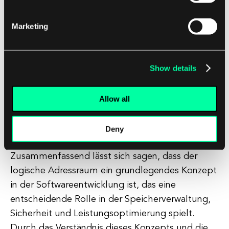
Adressraums ihnen helfen, effektiver mit
Marketing
Entwicklern zu kommunizieren und informierte
Entscheidungen über ihre Projekte zu treffen.
Durch die Zusammenarbeit zur Optimierung der
Show details
Speichernutzung und zur Verbesserung der
Programmleistung können Kunden sicherstellen,
Allow all
dass ihre Anwendungen ihren Anforderungen
entsprechen und ein nahtloses Benutzererlebnis
bieten.
Deny
Zusammenfassend lässt sich sagen, dass der
logische Adressraum ein grundlegendes Konzept
in der Softwareentwicklung ist, das eine
entscheidende Rolle in der Speicherverwaltung,
Sicherheit und Leistungsoptimierung spielt.
Durch das Verständnis dieses Konzepts und die