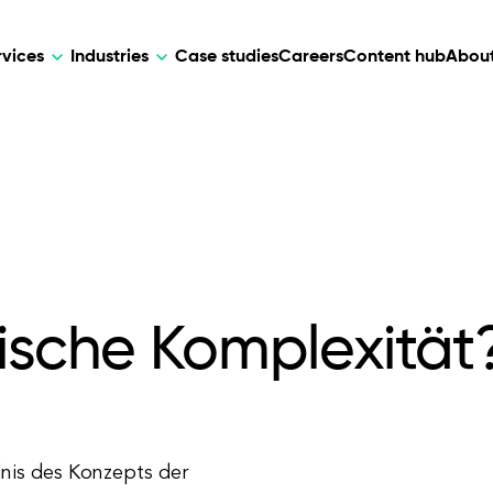
rvices
Industries
Case studies
Careers
Content hub
About
HR Tech
DEVELOPMENT
ARTIFICIAL 
lutions for patient care, data
AI-driven HR tech for automation, e
Web Development
AI Devel
elehealth.
experience, and business growth.
Mobile Development
Webflow Development
mische Komplexität
dnis des Konzepts der