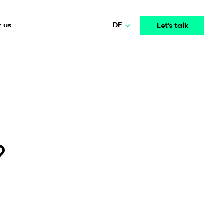
DE
 us
Let's talk
Polski
Norsk
Media & Entertainment
INTELLIGENCE
COOPERATION MODELS
English
mployee
High-performance streaming and media platforms
opment
Agile Project Management
that drive engagement.
Deutsch
?