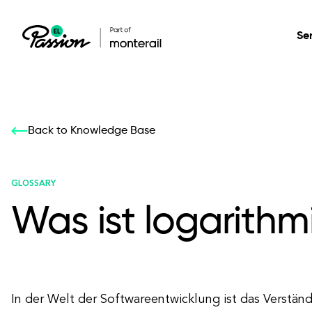
Se
Healthcare
Our services: build,
Our services: build,
DESIGN
Back to Knowledge Base
Secure, scalable so
transform, innovate
transform, innovate
Product Design
management, and t
your digital product
your digital product
GLOSSARY
Was ist logarith
All services
In der Welt der Softwareentwicklung ist das Verstän