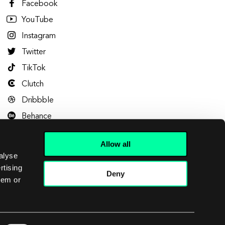
Facebook
YouTube
Instagram
Twitter
TikTok
Clutch
Dribbble
Behance
Allow all
alyse
rtising
Deny
hem or