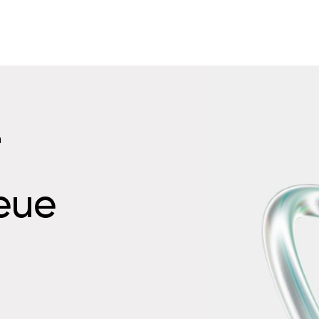
n
neue