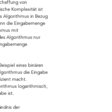
Schaffung von
ische Komplexität ist
nes Algorithmus in Bezug
wenn die Eingabemenge
thmus mit
 des Algorithmus nur
 Eingabemenge
Beispiel eines binären
Algorithmus die Eingabe
fizient macht.
orithmus logarithmisch,
be ist.
ändnis der