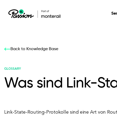
Se
Healthcare
Our services: build,
Our services: build,
DESIGN
Back to Knowledge Base
Secure, scalable so
transform, innovate
transform, innovate
Product Design
management, and t
your digital product
your digital product
GLOSSARY
Was sind Link-St
All services
Link-State-Routing-Protokolle sind eine Art von Rout