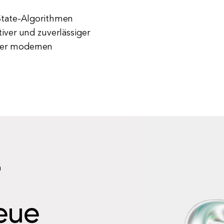
State-Algorithmen
iver und zuverlässiger
der modernen
n
neue