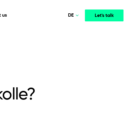
DE
 us
Let's talk
Polski
Norsk
Media & Entertainment
INTELLIGENCE
COOPERATION MODELS
English
mployee
High-performance streaming and media platforms
opment
Agile Project Management
that drive engagement.
Deutsch
olle?