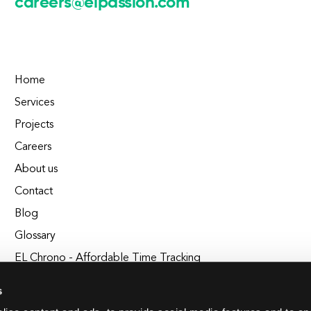
careers@elpassion.com
Home
Services
Projects
Careers
About us
Contact
Blog
Glossary
EL Chrono - Affordable Time Tracking
BuildEL
s