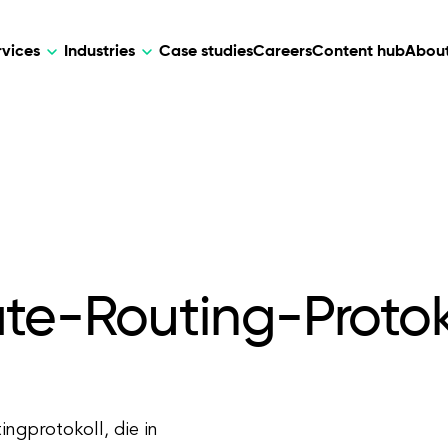
rvices
Industries
Case studies
Careers
Content hub
About
HR Tech
DEVELOPMENT
ARTIFICIAL 
lutions for patient care, data
AI-driven HR tech for automation, e
Web Development
AI Devel
elehealth.
experience, and business growth.
Mobile Development
Webflow Development
ate-Routing-Protok
ingprotokoll, die in